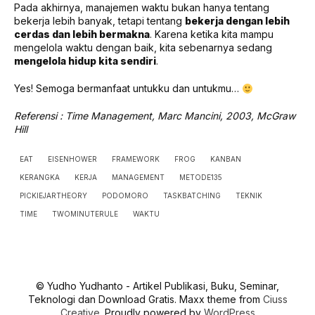
Pada akhirnya, manajemen waktu bukan hanya tentang
bekerja lebih banyak, tetapi tentang
bekerja dengan lebih
cerdas dan lebih bermakna
. Karena ketika kita mampu
mengelola waktu dengan baik, kita sebenarnya sedang
mengelola hidup kita sendiri
.
Yes! Semoga bermanfaat untukku dan untukmu…
Referensi : Time Management, Marc Mancini, 2003, McGraw
Hill
EAT
EISENHOWER
FRAMEWORK
FROG
KANBAN
KERANGKA
KERJA
MANAGEMENT
METODE135
PICKIEJARTHEORY
PODOMORO
TASKBATCHING
TEKNIK
TIME
TWOMINUTERULE
WAKTU
© Yudho Yudhanto - Artikel Publikasi, Buku, Seminar,
Teknologi dan Download Gratis. Maxx theme from
Ciuss
Creative
. Proudly powered by
WordPress