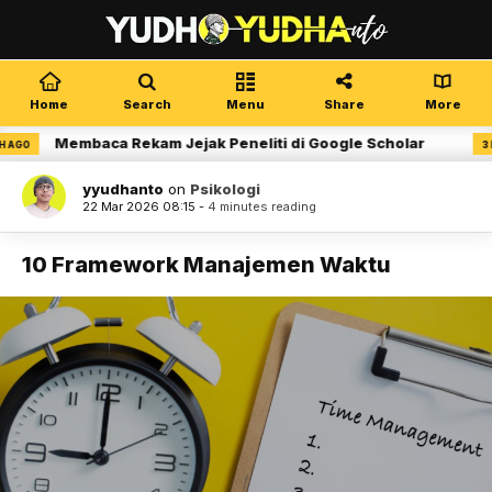
Home
Search
Menu
Share
More
Membaca Rekam Jejak Peneliti di Google Scholar
3 MONTH 
yyudhanto
on
Psikologi
22 Mar 2026 08:15 -
4 minutes reading
10 Framework Manajemen Waktu