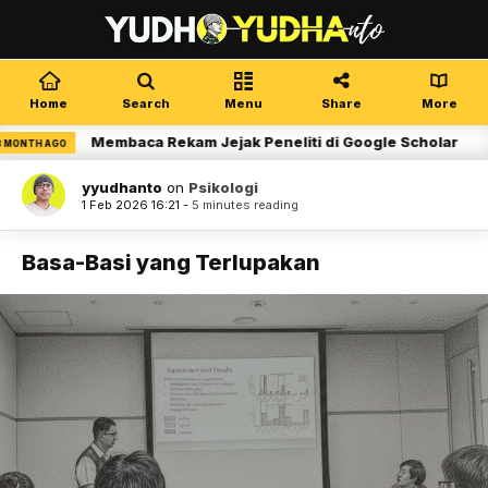
Home
Search
Menu
Share
More
Membaca Rekam Jejak Peneliti di Google Scholar
H AGO
3
yyudhanto
on
Psikologi
1 Feb 2026 16:21 -
5 minutes reading
Basa-Basi yang Terlupakan