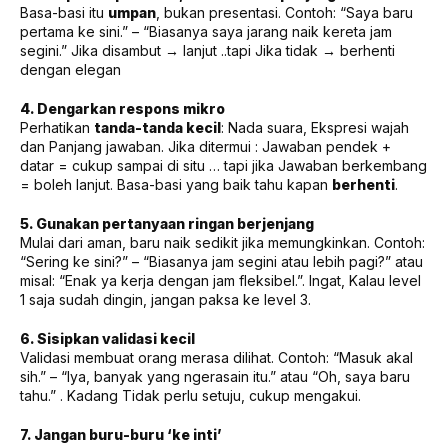
Basa-basi itu
umpan
, bukan presentasi. Contoh: “Saya baru
pertama ke sini.” – “Biasanya saya jarang naik kereta jam
segini.” Jika disambut → lanjut ..tapi Jika tidak → berhenti
dengan elegan
4. Dengarkan respons mikro
Perhatikan
tanda-tanda kecil
: Nada suara, Ekspresi wajah
dan Panjang jawaban. Jika ditermui : Jawaban pendek +
datar = cukup sampai di situ … tapi jika Jawaban berkembang
= boleh lanjut. Basa-basi yang baik tahu kapan
berhenti
.
5. Gunakan pertanyaan ringan berjenjang
Mulai dari aman, baru naik sedikit jika memungkinkan. Contoh:
“Sering ke sini?” – “Biasanya jam segini atau lebih pagi?” atau
misal: “Enak ya kerja dengan jam fleksibel.”. Ingat, Kalau level
1 saja sudah dingin, jangan paksa ke level 3.
6. Sisipkan validasi kecil
Validasi membuat orang merasa dilihat. Contoh: “Masuk akal
sih.” – “Iya, banyak yang ngerasain itu.” atau “Oh, saya baru
tahu.” . Kadang Tidak perlu setuju, cukup mengakui.
7. Jangan buru-buru ‘ke inti’