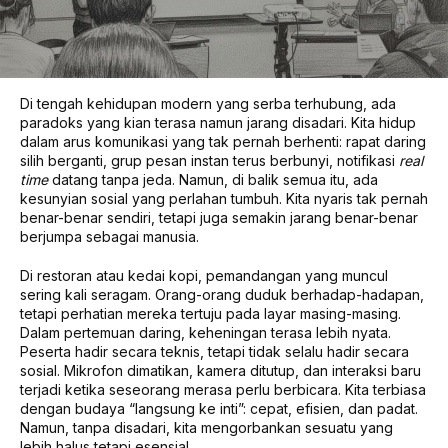
Di tengah kehidupan modern yang serba terhubung, ada
paradoks yang kian terasa namun jarang disadari. Kita hidup
dalam arus komunikasi yang tak pernah berhenti: rapat daring
silih berganti, grup pesan instan terus berbunyi, notifikasi
real
time
datang tanpa jeda. Namun, di balik semua itu, ada
kesunyian sosial yang perlahan tumbuh. Kita nyaris tak pernah
benar-benar sendiri, tetapi juga semakin jarang benar-benar
berjumpa sebagai manusia.
Di restoran atau kedai kopi, pemandangan yang muncul
sering kali seragam. Orang-orang duduk berhadap-hadapan,
tetapi perhatian mereka tertuju pada layar masing-masing.
Dalam pertemuan daring, keheningan terasa lebih nyata.
Peserta hadir secara teknis, tetapi tidak selalu hadir secara
sosial. Mikrofon dimatikan, kamera ditutup, dan interaksi baru
terjadi ketika seseorang merasa perlu berbicara. Kita terbiasa
dengan budaya “langsung ke inti”: cepat, efisien, dan padat.
Namun, tanpa disadari, kita mengorbankan sesuatu yang
lebih halus tetapi esensial.