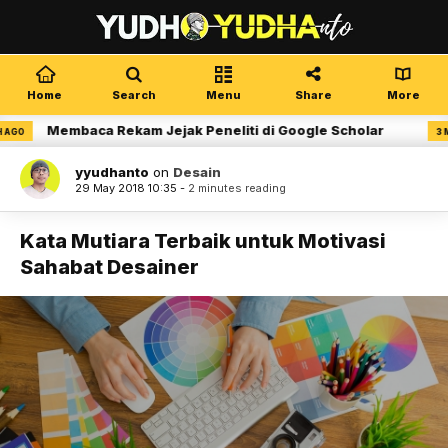
Home
Search
Menu
Share
More
aca Rekam Jejak Peneliti di Google Scholar
D
3 MONTH AGO
yyudhanto
on
Desain
29 May 2018 10:35 -
2 minutes reading
Kata Mutiara Terbaik untuk Motivasi
Sahabat Desainer