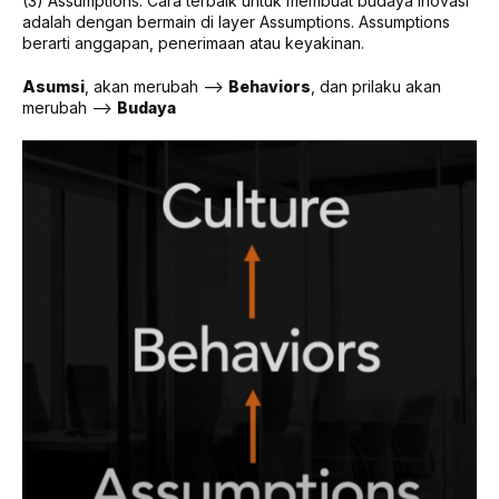
(3) Assumptions. Cara terbaik untuk membuat budaya inovasi
adalah dengan bermain di layer Assumptions. Assumptions
berarti anggapan, penerimaan atau keyakinan.
Asumsi
, akan merubah –>
Behaviors
, dan prilaku akan
merubah –>
Budaya