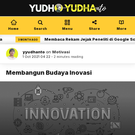
Home
Search
Menu
Share
More
Membaca Rekam Jejak Peneliti di Google Schol
3 MONTH AGO
yyudhanto
on
Motivasi
1 Oct 2021 04:22 -
2 minutes reading
Membangun Budaya Inovasi