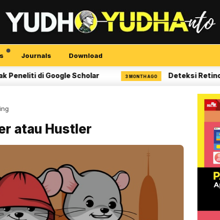
s
Journals
Download
ti di Google Scholar
Deteksi Retinopati Di
3 MONTH AGO
ing
er atau Hustler