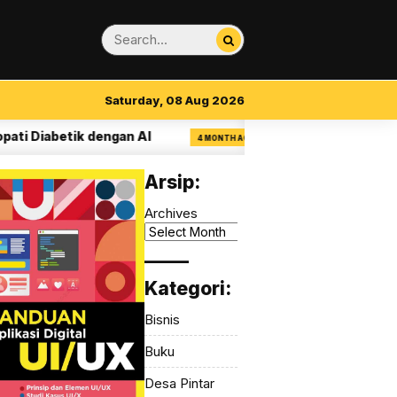
Saturday, 08 Aug 2026
abetik dengan AI
14 Aturan Visual Clarity d
4 MONTH AGO
Arsip:
Archives
_____
Kategori:
Bisnis
Buku
Desa Pintar