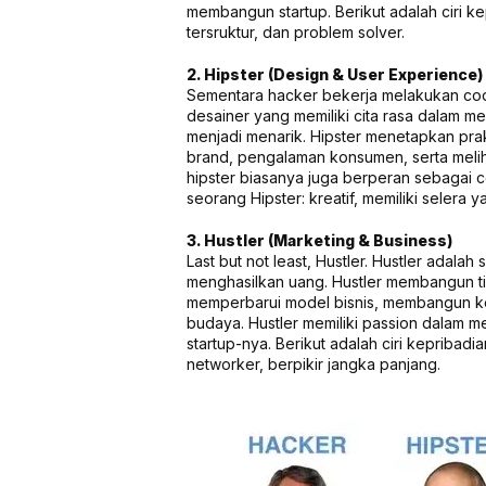
membangun startup. Berikut adalah ciri kep
tersruktur, dan problem solver.
2. Hipster (Design & User Experience)
Sementara hacker bekerja melakukan codin
desainer yang memiliki cita rasa dalam me
menjadi menarik. Hipster menetapkan pra
brand, pengalaman konsumen, serta melih
hipster biasanya juga berperan sebagai cop
seorang Hipster: kreatif, memiliki selera 
3. Hustler (Marketing & Business)
Last but not least, Hustler. Hustler adal
menghasilkan uang. Hustler membangun t
memperbarui model bisnis, membangun k
budaya. Hustler memiliki passion dalam
startup-nya. Berikut adalah ciri kepribadian
networker, berpikir jangka panjang.