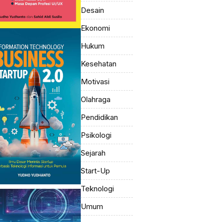
Desain
Ekonomi
Hukum
Kesehatan
Motivasi
Olahraga
Pendidikan
Psikologi
Sejarah
Start-Up
Teknologi
Umum