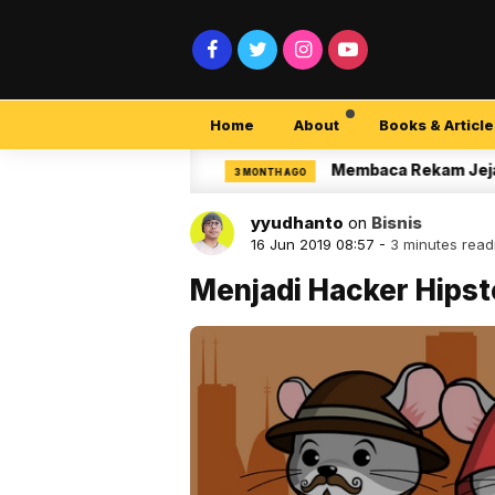
Home
About
Books & Article
ecurity Pemula
Membaca Rekam Jejak Peneli
3 MONTH AGO
yyudhanto
on
Bisnis
16 Jun 2019 08:57 -
3 minutes read
Menjadi Hacker Hipst