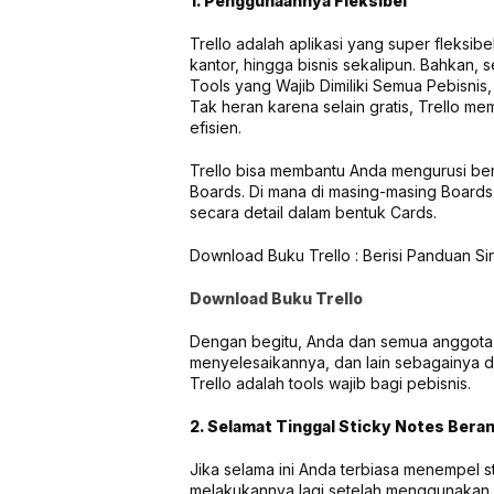
1. Penggunaannya Fleksibel
Trello adalah aplikasi yang super fleksi
kantor, hingga bisnis sekalipun. Bahkan, 
Tools yang Wajib Dimiliki Semua Pebisnis,
Tak heran karena selain gratis, Trello m
efisien.
Trello bisa membantu Anda mengurusi be
Boards. Di mana di masing-masing Boards 
secara detail dalam bentuk Cards.
Download Buku Trello : Berisi Panduan Si
Download Buku Trello
Dengan begitu, Anda dan semua anggota t
menyelesaikannya, dan lain sebagainya d
Trello adalah tools wajib bagi pebisnis.
2. Selamat Tinggal Sticky Notes Bera
Jika selama ini Anda terbiasa menempel st
melakukannya lagi setelah menggunakan Tre