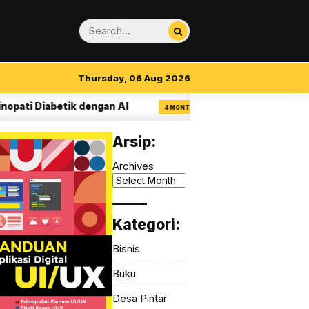
Thursday, 06 Aug 2026
iabetik dengan AI
14 Aturan Visual Clarity 
4 MONTH AGO
Arsip:
Archives
_____
Kategori:
Bisnis
Buku
Desa Pintar