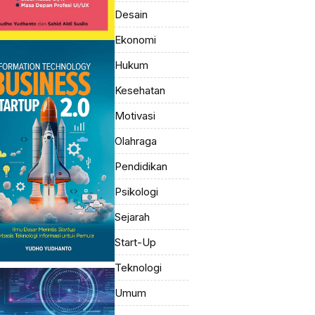
Desain
Ekonomi
Hukum
Kesehatan
Motivasi
Olahraga
Pendidikan
Psikologi
Sejarah
Start-Up
Teknologi
Umum