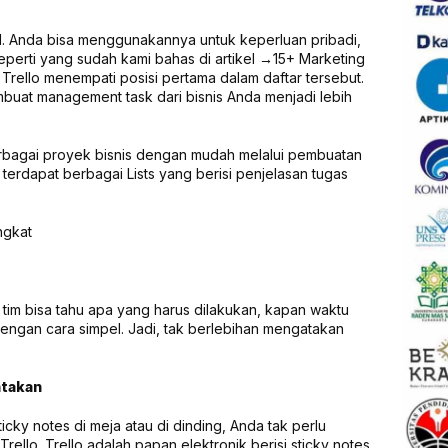
bel. Anda bisa menggunakannya untuk keperluan pribadi,
seperti yang sudah kami bahas di artikel →15+ Marketing
 Trello menempati posisi pertama dalam daftar tersebut.
embuat management task dari bisnis Anda menjadi lebih
rbagai proyek bisnis dengan mudah melalui pembuatan
terdapat berbagai Lists yang berisi penjelasan tugas
ngkat
im bisa tahu apa yang harus dilakukan, kapan waktu
engan cara simpel. Jadi, tak berlebihan mengatakan
ntakan
icky notes di meja atau di dinding, Anda tak perlu
llo. Trello adalah papan elektronik berisi sticky notes