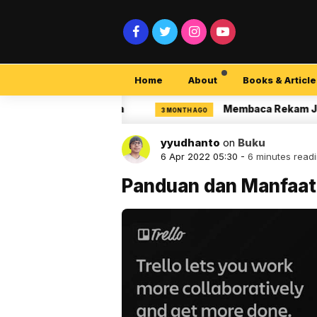
Home
About
Books & Article
security Pemula
Membaca Rekam Jejak Penel
3 MONTH AGO
yyudhanto
on
Buku
6 Apr 2022 05:30 -
6 minutes read
Panduan dan Manfaa