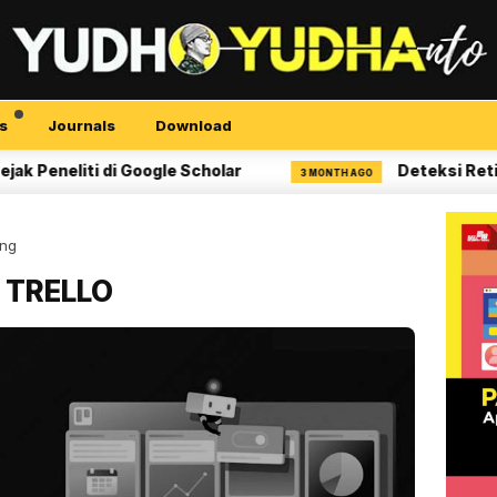
s
Journals
Download
iti di Google Scholar
Deteksi Retinopati D
3 MONTH AGO
ing
t TRELLO