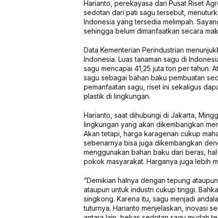
Harianto, perekayasa dari Pusat Riset A
sedotan dari pati sagu tersebut, menutu
Indonesia yang tersedia melimpah. Saya
sehingga belum dimanfaatkan secara mak
Data Kementerian Perindustrian menunjukk
Indonesia. Luas tanaman sagu di Indonesi
sagu mencapai 41,25 juta ton per tahun. A
sagu sebagai bahan baku pembuatan sedo
pemanfaatan sagu, riset ini sekaligus d
plastik di lingkungan.
Harianto, saat dihubungi di Jakarta, Min
lingkungan yang akan dikembangkan mema
Akan tetapi, harga karagenan cukup maha
sebenarnya bisa juga dikembangkan deng
menggunakan bahan baku dari beras, ha
pokok masyarakat. Harganya juga lebih m
”Demikian halnya dengan tepung ataupun
ataupun untuk industri cukup tinggi. Bah
singkong. Karena itu, sagu menjadi anda
tuturnya. Harianto menjelaskan, inovasi s
antara lain, bekas sedotan sagu mudah te