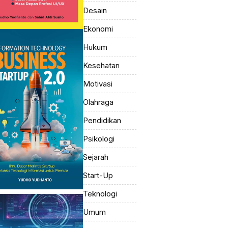
Desain
Ekonomi
Hukum
Kesehatan
Motivasi
Olahraga
Pendidikan
Psikologi
Sejarah
Start-Up
Teknologi
Umum