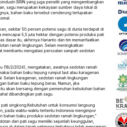
groindustri BRIN yang juga peneliti yang mengembangkan
rkan, sagu merupakan kekayaan sumber daya lokal di
ngnya, bahan baku tersebut cenderung terlupakan
simal.
an, sekitar 50 persen potensi sagu di dunia terdapat di
a mencapai 5,5 juta hektar dengan potensi produksi pati
tas dasar itu, akhirnya Harianto dan tim memanfaatkan
tan ramah lingkungan. Selain meningkatkan
apat membantu mengatasi persoalan sampah sedotan
ggu (18/2/2024), mengatakan, awalnya sedotan ramah
kai bahan baku tepung rumput laut atau karagenan.
l. Selain karagenan, sedotan ramah lingkungan
an bahan baku tepung beras. Namun, jika
l itu akan bersaing dengan pemenuhan kebutuhan bahan
ahal dibandingkan pati sagu.
 pati singkong.Kebutuhan untuk konsumsi langsung
kan, pada waktu-waktu tertentu Indonesia mengimpor
lan bahan baku produksi sedotan ramah lingkungan,”
edotan dari pati sagu memiliki sejumlah keunggulan,
rurai di dalam tanah sehingga limbahnya tidak mencemari