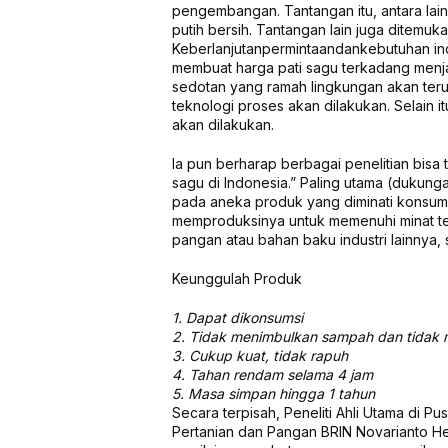
pengembangan. Tantangan itu, antara lai
putih bersih. Tantangan lain juga ditemuk
Keberlanjutanpermintaandankebutuhan ind
membuat harga pati sagu terkadang menj
sedotan yang ramah lingkungan akan teru
teknologi proses akan dilakukan. Selain
akan dilakukan.
Ia pun berharap berbagai penelitian bis
sagu di Indonesia.” Paling utama (dukung
pada aneka produk yang diminati konsume
memproduksinya untuk memenuhi minat te
pangan atau bahan baku industri lainnya, 
Keunggulah Produk
1. Dapat dikonsumsi
2. Tidak menimbulkan sampah dan tidak 
3. Cukup kuat, tidak rapuh
4. Tahan rendam selama 4 jam
5. Masa simpan hingga 1 tahun
Secara terpisah, Peneliti Ahli Utama di Pu
Pertanian dan Pangan BRIN Novarianto He