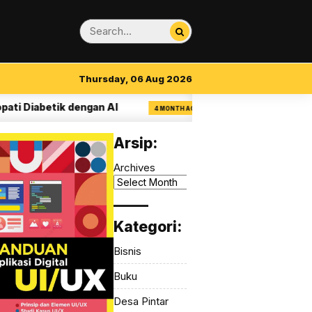
Thursday, 06 Aug 2026
ik dengan AI
14 Aturan Visual Clarity dalam
4 MONTH AGO
Arsip:
Archives
_____
Kategori:
Bisnis
Buku
Desa Pintar