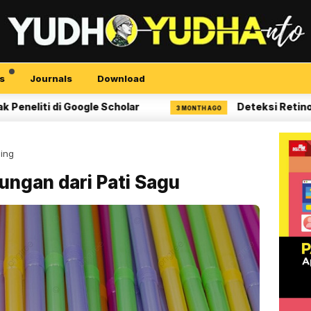
s
Journals
Download
i Google Scholar
Deteksi Retinopati Diabet
3 MONTH AGO
ding
ngan dari Pati Sagu