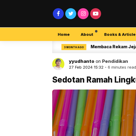
Home
About
Books & Article
ity Pemula
Membaca Rekam Jejak Peneliti d
3 MONTH AGO
yyudhanto
on
Pendidikan
27 Feb 2024 15:32 -
6 minutes rea
Sedotan Ramah Lingku