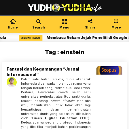
Home
Search
Menu
Share
More
ula
Membaca Rekam Jejak Peneliti di Google 
3 MONTH AGO
Tag : einstein
Fantasi dan Kegamangan ”Jurnal
Internasional”
Dalam satu bulan terakhir, dunia akademik
Indonesia digemparkan oleh dua rumor yang
tengah berkembang, terkait publikasi ilmiah.
Pertama,
Universitas Zurich
, salah satu
universitas peringkat atas (top rank) dunia,
tempat seorang
Albert Einstein
menimba
ilmu, memutuskan untuk tidak akan lagi
berpartisipasi dalam pemeringkatan
universitas dunia yang selama ini dilakukan
oleh
Times Higher Education (THE).
Kedua, adanya seorang profesor Indonesia
yang tiba-tiba menjadi bahan perbincangan