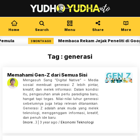
Home
Search
Menu
Share
More
Pemula
Membaca Rekam Jejak Peneliti di Goog
3 MONTH AGO
Tag : generasi
Memahami Gen-Z dari Semua Sisi
Mengasuh Sang ”Digital Native” – Media
sosial membuat generasi Z lebih pintar,
kreatif, dan melek informasi. Dalam kondisi
itu, pengasuhan anak perlu paradigma baru,
hangat tapi tegas. Nilai-nilai luhur generasi
sebelumnya juga tetap relevan ditanamkan.
Generasi Z adalah anak muda yang melek
teknologi, menggenggam informasi, kreatif,
dan penuh ide baru.
(more…)
| 3 year ago /
Ekonomi
Teknologi