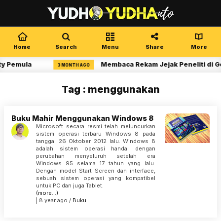
Home
Search
Menu
Share
More
ty Pemula
Membaca Rekam Jejak Peneliti di G
3 MONTH AGO
Tag : menggunakan
Buku Mahir Menggunakan Windows 8
Microsoft secara resmi telah meluncurkan
sistem operasi terbaru Windows 8 pada
tanggal 26 Oktober 2012 lalu. Windows 8
adalah sistem operasi handal dengan
perubahan menyeluruh setelah era
Windows 95 selama 17 tahun yang lalu.
Dengan model Start Screen dan interface,
sebuah sistem operasi yang kompatibel
untuk PC dan juga Tablet.
(more…)
| 8 year ago /
Buku