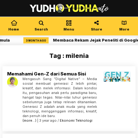
Home
Search
Menu
Share
More
mula
Membaca Rekam Jejak Peneliti di Google
3 MONTH AGO
Tag : milenia
Memahami Gen-Z dari Semua Sisi
Mengasuh Sang ”Digital Native” – Media
sosial membuat generasi Z lebih pintar,
kreatif, dan melek informasi. Dalam kondisi
itu, pengasuhan anak perlu paradigma baru,
hangat tapi tegas. Nilai-nilai luhur generasi
sebelumnya juga tetap relevan ditanamkan.
Generasi Z adalah anak muda yang melek
teknologi, menggenggam informasi, kreatif,
dan penuh ide baru.
(more…)
| 3 year ago /
Ekonomi
Teknologi