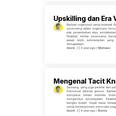
Upskilling dan Era
Banyak organisasi yang terjebak
Pe
seseorang dalam organisasi terus
ada penambahan atau pendalaman 
Padahal, ketika seseorang men
jawab lebih, keterampilan yang
ditingkatkan.
(more…)
| 4 year ago /
Motivasi
Mengenal Tacit K
Seorang yang juga pemilik dari sa
Indonesia dikenal genius. Bahka
menyebut beliau memiliki indr
mengendus kesempatan. Padahal
bangku kuliah. Sejak masa remaja
untuk bereksplorasi mencoba sega
(more…)
| 4 year ago /
Bisnis