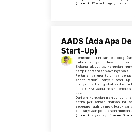
(more…)
| 10 month ago /
Bisnis
AADS (Ada Apa D
Start-Up)
Perusahaan rintisan teknologi (st
turbulensi yang bisa menganc
Sebagai akibatnya, kemudian mun
hampir bersamaan waktunya walau
Pertama, berupa turunnya dengan
capitalization) banyak start u
menyerupai tren global. Kedua, mu
kerja (PHK) walau masih terbatas
saja.
Dari sini kemudian menjadi penting 
cerita perusahaan rintisan ini, s
seberapa jauh dampak buruk yang
dan karyawan perusahaan rintisan 
(more…)
| 4 year ago /
Bisnis
Start