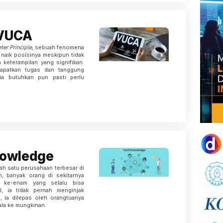
 VUCA
ter Principle
, sebuah fenomena
 naik posisinya meskipun tidak
keterampilan yang signifikan.
dapatkan tugas dan tanggung
 ia butuhkan pun pasti perlu
nowledge
lah satu perusahaan terbesar di
n, banyak orang di sekitarnya
a ke-enam yang selalu bisa
, ia tidak pernah menginjak
, ia dilepas oleh orangtua­nya
la ke­ mungkinan.