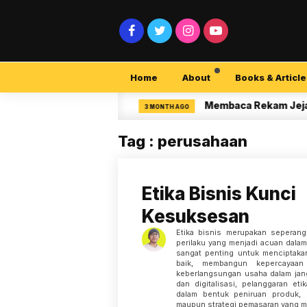
Home
About
Books & Article
ersecurity Pemula
Membaca Rekam Jejak Pene
3 MONTH AGO
Tag : perusahaan
Etika Bisnis Kunci
Kesuksesan
Etika bisnis merupakan seperang
perilaku yang menjadi acuan dalam 
sangat penting untuk menciptaka
baik, membangun kepercayaan
keberlangsungan usaha dalam jang
dan digitalisasi, pelanggaran et
dalam bentuk peniruan produk, 
maupun strategi pemasaran yang 