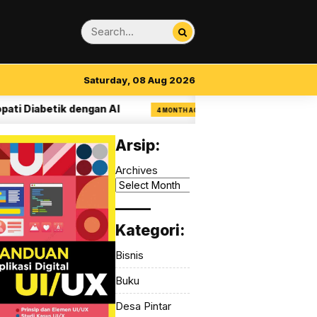
Saturday, 08 Aug 2026
 Diabetik dengan AI
14 Aturan Visual Clarit
4 MONTH AGO
Arsip:
Archives
_____
Kategori:
Bisnis
Buku
Desa Pintar