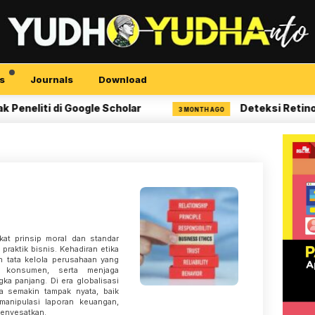
s
Journals
Download
liti di Google Scholar
Deteksi Retinopati
3 MONTH AGO
kat prinsip moral dan standar
praktik bisnis. Kehadiran etika
n tata kelola perusahaan yang
 konsumen, serta menjaga
ka panjang. Di era globalisasi
ika semakin tampak nyata, baik
manipulasi laporan keuangan,
menyesatkan.