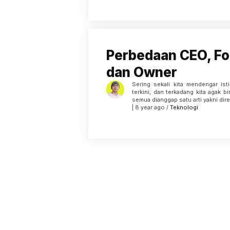
Perbedaan CEO, F
dan Owner
Sering sekali kita mendengar isti
terkini, dan terkadang kita agak
semua dianggap satu arti yakni dire
| 8 year ago /
Teknologi