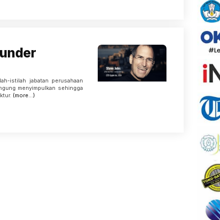
ounder
lah-istilah jabatan perusahaan
 bingung menyimpulkan sehingga
ktur.
(more…)