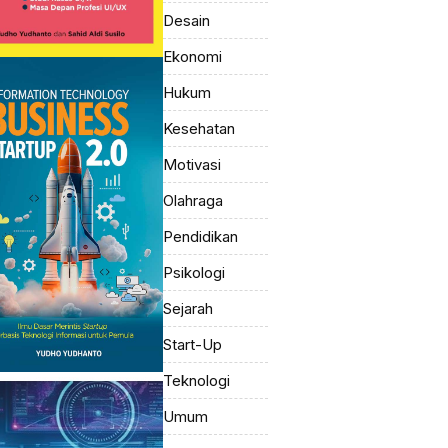
Desain
Ekonomi
Hukum
Kesehatan
Motivasi
Olahraga
Pendidikan
Psikologi
Sejarah
Start-Up
Teknologi
Umum