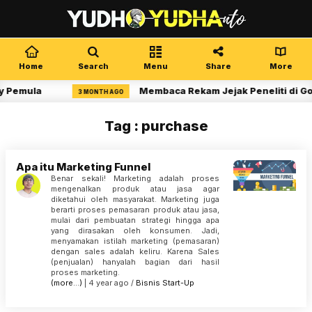
Home
Search
Menu
Share
More
y Pemula
Membaca Rekam Jejak Peneliti di Go
3 MONTH AGO
Tag : purchase
Apa itu Marketing Funnel
Benar sekali! Marketing adalah proses
mengenalkan produk atau jasa agar
diketahui oleh masyarakat. Marketing juga
berarti proses pemasaran produk atau jasa,
mulai dari pembuatan strategi hingga apa
yang dirasakan oleh konsumen. Jadi,
menyamakan istilah marketing (pemasaran)
dengan sales adalah keliru. Karena Sales
(penjualan) hanyalah bagian dari hasil
proses marketing.
(more…)
| 4 year ago /
Bisnis
Start-Up