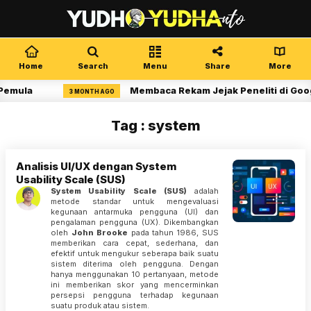
Home
Search
Menu
Share
More
Pemula
Membaca Rekam Jejak Peneliti di Goog
3 MONTH AGO
Tag : system
Analisis UI/UX dengan System
Usability Scale (SUS)
System Usability Scale (SUS)
adalah
metode standar untuk mengevaluasi
kegunaan antarmuka pengguna (UI) dan
pengalaman pengguna (UX). Dikembangkan
oleh
John Brooke
pada tahun 1986, SUS
memberikan cara cepat, sederhana, dan
efektif untuk mengukur seberapa baik suatu
sistem diterima oleh pengguna. Dengan
hanya menggunakan 10 pertanyaan, metode
ini memberikan skor yang mencerminkan
persepsi pengguna terhadap kegunaan
suatu produk atau sistem.