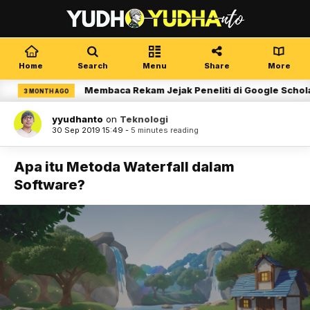
Home
Search
Menu
Share
More
Membaca Rekam Jejak Peneliti di Google Scholar
3 MONTH AGO
yyudhanto
on
Teknologi
30 Sep 2019 15:49 -
5 minutes reading
Apa itu Metoda Waterfall dalam
Software?