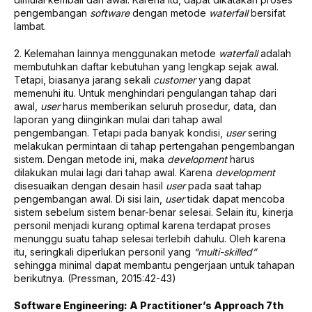
pengembangan
software
dengan metode
waterfall
bersifat
lambat.
2. Kelemahan lainnya menggunakan metode
waterfall
adalah
membutuhkan daftar kebutuhan yang lengkap sejak awal.
Tetapi, biasanya jarang sekali
customer
yang dapat
memenuhi itu. Untuk menghindari pengulangan tahap dari
awal,
user
harus memberikan seluruh prosedur, data, dan
laporan yang diinginkan mulai dari tahap awal
pengembangan. Tetapi pada banyak kondisi,
user
sering
melakukan permintaan di tahap pertengahan pengembangan
sistem. Dengan metode ini, maka
development
harus
dilakukan mulai lagi dari tahap awal. Karena
development
disesuaikan dengan desain hasil
user
pada saat tahap
pengembangan awal. Di sisi lain,
user
tidak dapat mencoba
sistem sebelum sistem benar-benar selesai. Selain itu, kinerja
personil menjadi kurang optimal karena terdapat proses
menunggu suatu tahap selesai terlebih dahulu. Oleh karena
itu, seringkali diperlukan personil yang
“multi-skilled”
sehingga minimal dapat membantu pengerjaan untuk tahapan
berikutnya. (Pressman, 2015:42-43)
Software Engineering: A Practitioner’s Approach 7th