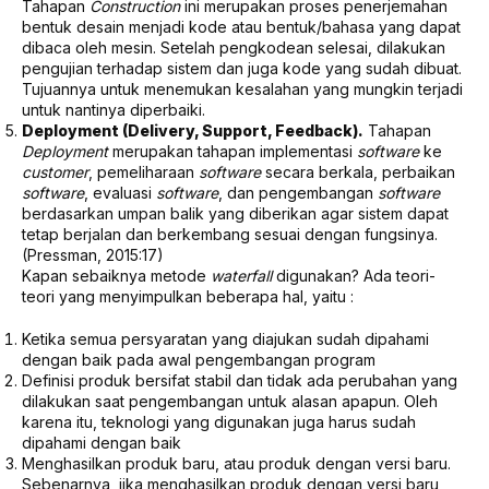
Tahapan
Construction
ini merupakan proses penerjemahan
bentuk desain menjadi kode atau bentuk/bahasa yang dapat
dibaca oleh mesin. Setelah pengkodean selesai, dilakukan
pengujian terhadap sistem dan juga kode yang sudah dibuat.
Tujuannya untuk menemukan kesalahan yang mungkin terjadi
untuk nantinya diperbaiki.
Deployment (Delivery, Support, Feedback).
Tahapan
Deployment
merupakan tahapan implementasi
software
ke
customer
, pemeliharaan
software
secara berkala, perbaikan
software
, evaluasi
software
, dan pengembangan
software
berdasarkan umpan balik yang diberikan agar sistem dapat
tetap berjalan dan berkembang sesuai dengan fungsinya.
(Pressman, 2015:17)
Kapan sebaiknya metode
waterfall
digunakan? Ada teori-
teori yang menyimpulkan beberapa hal, yaitu :
Ketika semua persyaratan yang diajukan sudah dipahami
dengan baik pada awal pengembangan program
Definisi produk bersifat stabil dan tidak ada perubahan yang
dilakukan saat pengembangan untuk alasan apapun. Oleh
karena itu, teknologi yang digunakan juga harus sudah
dipahami dengan baik
Menghasilkan produk baru, atau produk dengan versi baru.
Sebenarnya, jika menghasilkan produk dengan versi baru