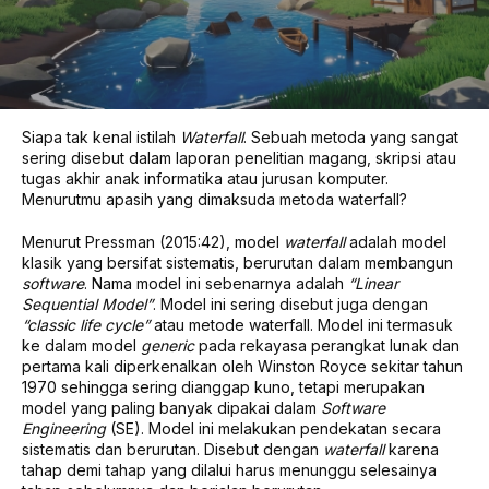
Siapa tak kenal istilah
Waterfall
. Sebuah metoda yang sangat
sering disebut dalam laporan penelitian magang, skripsi atau
tugas akhir anak informatika atau jurusan komputer.
Menurutmu apasih yang dimaksuda metoda waterfall?
Menurut Pressman (2015:42), model
waterfall
adalah model
klasik yang bersifat sistematis, berurutan dalam membangun
software
. Nama model ini sebenarnya adalah
“Linear
Sequential Model”
. Model ini sering disebut juga dengan
“classic life cycle”
atau metode waterfall. Model ini termasuk
ke dalam model
generic
pada rekayasa perangkat lunak dan
pertama kali diperkenalkan oleh Winston Royce sekitar tahun
1970 sehingga sering dianggap kuno, tetapi merupakan
model yang paling banyak dipakai dalam
Software
Engineering
(SE). Model ini melakukan pendekatan secara
sistematis dan berurutan. Disebut dengan
waterfall
karena
tahap demi tahap yang dilalui harus menunggu selesainya