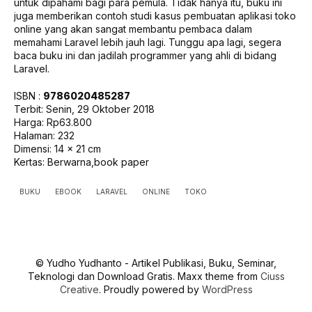
untuk dipahami bagi para pemula. Tidak hanya itu, buku ini
juga memberikan contoh studi kasus pembuatan aplikasi toko
online yang akan sangat membantu pembaca dalam
memahami Laravel lebih jauh lagi. Tunggu apa lagi, segera
baca buku ini dan jadilah programmer yang ahli di bidang
Laravel.
ISBN :
9786020485287
Terbit: Senin, 29 Oktober 2018
Harga: Rp63.800
Halaman: 232
Dimensi: 14 x 21 cm
Kertas: Berwarna,book paper
BUKU
EBOOK
LARAVEL
ONLINE
TOKO
© Yudho Yudhanto - Artikel Publikasi, Buku, Seminar,
Teknologi dan Download Gratis. Maxx theme from
Ciuss
Creative
. Proudly powered by
WordPress