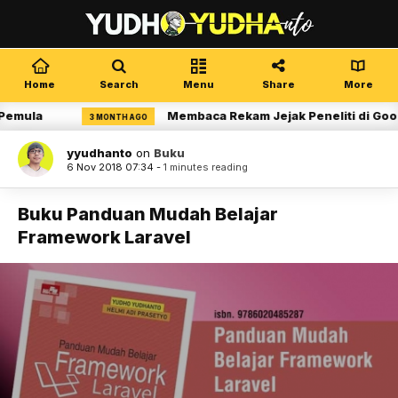
Home
Search
Menu
Share
More
Pemula
Membaca Rekam Jejak Peneliti di Goog
3 MONTH AGO
yyudhanto
on
Buku
6 Nov 2018 07:34 -
1 minutes reading
Buku Panduan Mudah Belajar
Framework Laravel