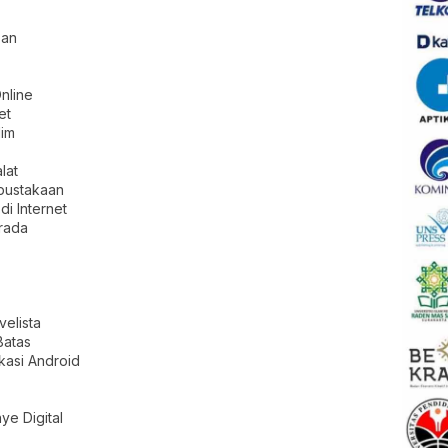
san
nline
et
lim
lat
rpustakaan
i Internet
rada
velista
Batas
kasi Android
e Digital