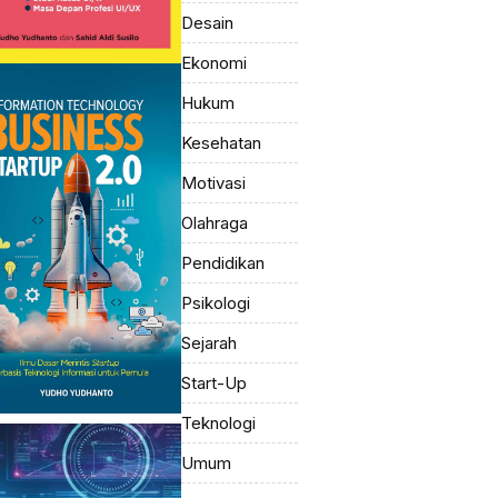
Desain
Ekonomi
Hukum
Kesehatan
Motivasi
Olahraga
Pendidikan
Psikologi
Sejarah
Start-Up
Teknologi
Umum