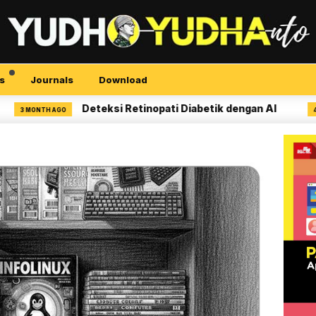
s
Journals
Download
Deteksi Retinopati Diabetik dengan AI
ONTH AGO
4 MONTH 