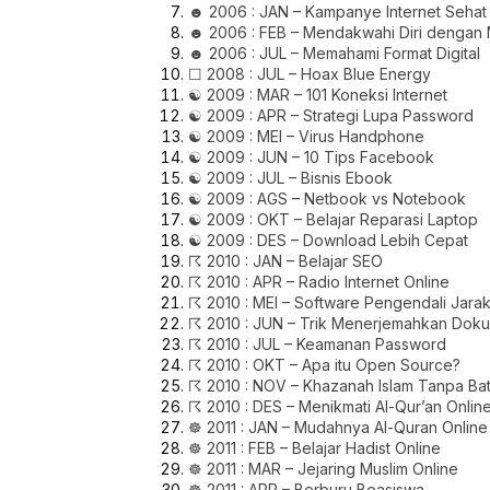
☻ 2006 : JAN – Kampanye Internet Sehat
☻ 2006 : FEB – Mendakwahi Diri dengan
☻ 2006 : JUL – Memahami Format Digital
☐ 2008 : JUL – Hoax Blue Energy
☯ 2009 : MAR – 101 Koneksi Internet
☯ 2009 : APR – Strategi Lupa Password
☯ 2009 : MEI – Virus Handphone
☯ 2009 : JUN – 10 Tips Facebook
☯ 2009 : JUL – Bisnis Ebook
☯ 2009 : AGS – Netbook vs Notebook
☯ 2009 : OKT – Belajar Reparasi Laptop
☯ 2009 : DES – Download Lebih Cepat
☈ 2010 : JAN – Belajar SEO
☈ 2010 : APR – Radio Internet Online
☈ 2010 : MEI – Software Pengendali Jara
☈ 2010 : JUN – Trik Menerjemahkan Dok
☈ 2010 : JUL – Keamanan Password
☈ 2010 : OKT – Apa itu Open Source?
☈ 2010 : NOV – Khazanah Islam Tanpa Ba
☈ 2010 : DES – Menikmati Al-Qur’an Onlin
☸ 2011 : JAN – Mudahnya Al-Quran Online
☸ 2011 : FEB – Belajar Hadist Online
☸ 2011 : MAR – Jejaring Muslim Online
☸ 2011 : APR – Berburu Beasiswa