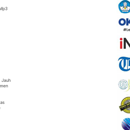
 Mp3
k Jauh
umen
tas
e