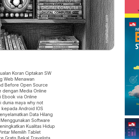
Jualan Koran Ciptakan SW
ang Web Menawan
nd Before Open Source
e dengan Media Online
i Ebook via Online
di dunia maya why not
M kepada Android IOS
Menyelamatkan Data Hilang
a Menggunakan Software
eningkatkan Kualitas Hidup
ntar Memilih Tablet
e Gratis Bekal Travelista