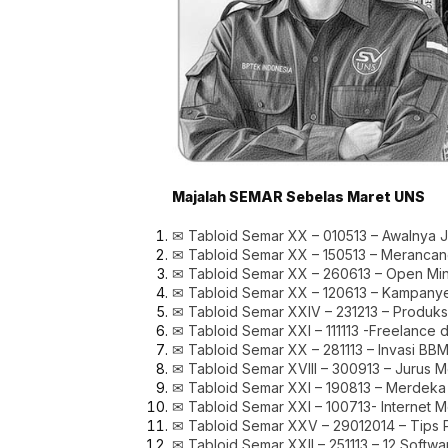
Majalah SEMAR Sebelas Maret UNS
✉ Tabloid Semar XX – 010513 – Awalnya 
✉ Tabloid Semar XX – 150513 – Meranc
✉ Tabloid Semar XX – 260613 – Open Mi
✉ Tabloid Semar XX – 120613 – Kampany
✉ Tabloid Semar XXIV – 231213 – Produks
✉ Tabloid Semar XXI – 111113 -Freelance 
✉ Tabloid Semar XX – 281113 – Invasi BB
✉ Tabloid Semar XVIII – 300913 – Jurus 
✉ Tabloid Semar XXI – 190813 – Merdek
✉ Tabloid Semar XXI – 100713- Internet M
✉ Tabloid Semar XXV – 29012014 – Tips Pi
✉ Tabloid Semar XXII – 251113 – 12 Softwar