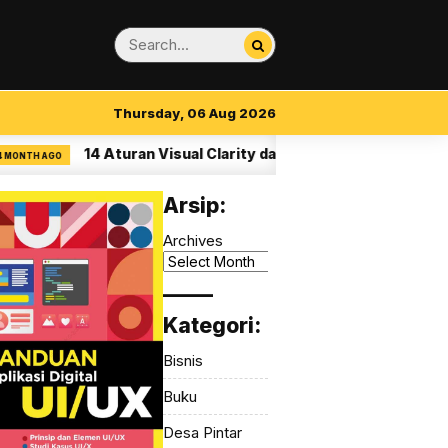
Thursday, 06 Aug 2026
14 Aturan Visual Clarity dalam UI/UX
M
AGO
4 MONTH AGO
Arsip:
Archives
_____
Kategori:
Bisnis
Buku
Desa Pintar