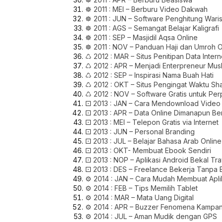
☸ 2011 : MEI – Berburu
Video Dakwah
☸ 2011 : JUN – Software Penghitung Wari
☸ 2011 : AGS – Semangat Belajar Kaligrafi
☸ 2011 : SEP – Masjidil Aqsa Online
☸ 2011 : NOV – Panduan Haji dan Umroh O
♺ 2012 : MAR – Situs Penitipan Data Intern
♺ 2012 : APR – Menjadi Enterpreneur Mus
♺ 2012 : SEP – Inspirasi Nama Buah Hati
♺ 2012 : OKT – Situs Pengingat Waktu Sha
♺ 2012 : NOV – Software Gratis untuk Pe
⚀ 2013 : JAN – Cara Mendownload Video d
⚀ 2013 : APR – Data Online Dimanapun Be
⚀ 2013 : MEI – Telepon Gratis via Internet
⚀ 2013 : JUN – Personal Branding
⚀ 2013 : JUL – Belajar Bahasa Arab Online
⚀ 2013 : OKT- Membuat Ebook Sendiri
⚀ 2013 : NOP – Aplikasi Android Bekal Tra
⚀ 2013 : DES – Freelance Bekerja Tanpa 
⚙ 2014 : JAN – Cara Mudah Membuat Apli
⚙ 2014 : FEB – Tips Memilih Tablet
⚙ 2014 : MAR – Mata Uang Digital
⚙ 2014 : APR – Buzzer Fenomena Kampany
⚙ 2014 : JUL – Aman Mudik dengan GPS