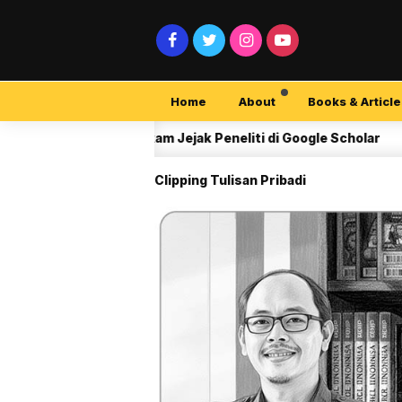
Home
About
Books & Article
Membaca Rekam Jejak Peneliti di Google Scholar
O
3 M
Clipping Tulisan Pribadi