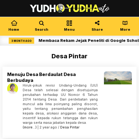
Home
Search
Menu
Share
More
Membaca Rekam Jejak Peneliti di Google Schola
3 MONTH AGO
Desa Pintar
Menuju Desa Berdaulat Desa
Berbudaya
Hiruk-pikuk revisi Undang-Undang (UU)
Desa telah selesai dengan disetujuinya
perubahan terhadap UU Nomor 6 Tahun
2014 tentang Desa. Dari perdebatan yang
muncul ada lima poinyang paling disorot,
yaitu tentang penambahan penghasilan
kepala desa, alokasi anggaran dana desa,
insentif kepada rukun tetangga dan rukun
warga serta masa jabatan kepala desa.
(more…)
| 2 year ago /
Desa Pintar