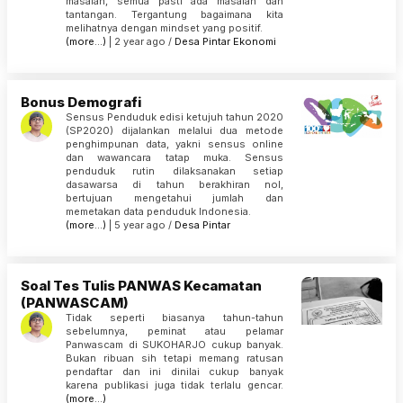
masalah, semua pasti ada masalah dan
tantangan. Tergantung bagaimana kita
melihatnya dengan mindset yang positif.
(more…)
| 2 year ago /
Desa Pintar
Ekonomi
Bonus Demografi
Sensus Penduduk edisi ketujuh tahun 2020
(SP2020) dijalankan melalui dua metode
penghimpunan data, yakni sensus online
dan wawancara tatap muka. Sensus
penduduk rutin dilaksanakan setiap
dasawarsa di tahun berakhiran nol,
bertujuan mengetahui jumlah dan
memetakan data penduduk Indonesia.
(more…)
| 5 year ago /
Desa Pintar
Soal Tes Tulis PANWAS Kecamatan
(PANWASCAM)
Tidak seperti biasanya tahun-tahun
sebelumnya, peminat atau pelamar
Panwascam di SUKOHARJO cukup banyak.
Bukan ribuan sih tetapi memang ratusan
pendaftar dan ini dinilai cukup banyak
karena publikasi juga tidak terlalu gencar.
(more…)