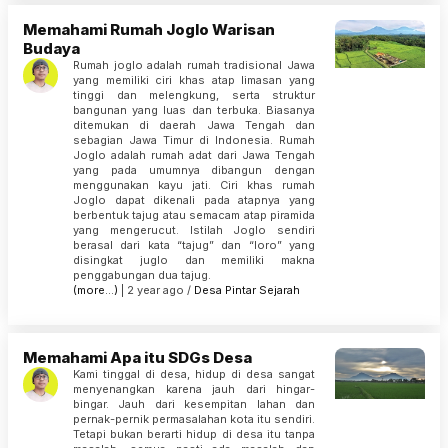
Memahami Rumah Joglo Warisan
Budaya
Rumah joglo adalah rumah tradisional Jawa
yang memiliki ciri khas atap limasan yang
tinggi dan melengkung, serta struktur
bangunan yang luas dan terbuka. Biasanya
ditemukan di daerah Jawa Tengah dan
sebagian Jawa Timur di Indonesia. Rumah
Joglo adalah rumah adat dari Jawa Tengah
yang pada umumnya dibangun dengan
menggunakan kayu jati. Ciri khas rumah
Joglo dapat dikenali pada atapnya yang
berbentuk tajug atau semacam atap piramida
yang mengerucut. Istilah Joglo sendiri
berasal dari kata “tajug” dan “loro” yang
disingkat juglo dan memiliki makna
penggabungan dua tajug.
(more…)
| 2 year ago /
Desa Pintar
Sejarah
Memahami Apa itu SDGs Desa
Kami tinggal di desa, hidup di desa sangat
menyenangkan karena jauh dari hingar-
bingar. Jauh dari kesempitan lahan dan
pernak-pernik permasalahan kota itu sendiri.
Tetapi bukan berarti hidup di desa itu tanpa