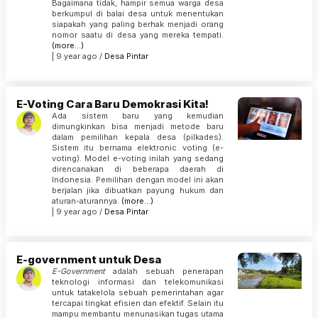
Bagaimana tidak, hampir semua warga desa
berkumpul di balai desa untuk menentukan
siapakah yang paling berhak menjadi orang
nomor saatu di desa yang mereka tempati.
(more…)
| 9 year ago /
Desa Pintar
E-Voting Cara Baru Demokrasi Kita!
Ada sistem baru yang kemudian
dimungkinkan bisa menjadi metode baru
dalam pemilihan kepala desa (pilkades).
Sistem itu bernama elektronic voting (e-
voting). Model e-voting inilah yang sedang
direncanakan di beberapa daerah di
Indonesia. Pemilihan dengan model ini akan
berjalan jika dibuatkan payung hukum dan
aturan-aturannya.
(more…)
| 9 year ago /
Desa Pintar
E-government untuk Desa
E-Government
adalah sebuah penerapan
teknologi informasi dan telekomunikasi
untuk tatakelola sebuah pemerintahan agar
tercapai tingkat efisien dan efektif. Selain itu
mampu membantu menunasikan tugas utama