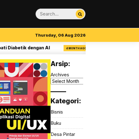
Thursday, 06 Aug 2026
abetik dengan AI
14 Aturan Visual Clarity d
4 MONTH AGO
Arsip:
Archives
_____
Kategori:
Bisnis
Buku
Desa Pintar