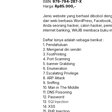
ISBN:
979-794-287-X
Harga:
Rp85.000,-
Jenis website yang berhasil dibobol deng
dari web berbasis WordPress, Facebook, P
Anda seorang hacker, calon hacker, pemilik
internet banking, WAJIB membaca buku in
Daftar Isinya adalah sebagai berikut :
1. Pendahuluan
2. Mengenal diri sendiri
3. FootPrinting
4. Port Scanning
5. banner Grabbing
6. Enumeration
7. Escalating Privilege
8. ARP Attack
9. Sniffing
10. Man in The Middle
11. DNS Poisoning
12. Password
13.
SQl Injection
14. XSS
15. PHP Injection