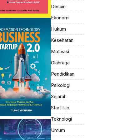
Desain
Ekonomi
Hukum
Kesehatan
Motivasi
Olahraga
Pendidikan
Psikologi
Sejarah
Start-Up
Teknologi
Umum