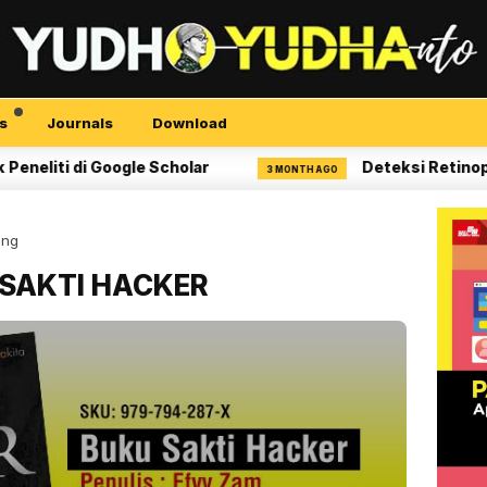
s
Journals
Download
ti di Google Scholar
Deteksi Retinopati Di
3 MONTH AGO
ing
 SAKTI HACKER