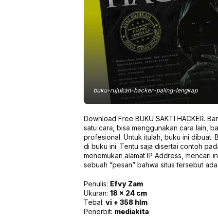
buku-rujukan-hacker-paling-lengkap
Download Free BUKU SAKTI HACKER. Bany
satu cara, bisa menggunakan cara lain, b
profesional. Untuk itulah, buku ini dibuat.
B
di buku ini. Tentu saja disertai contoh pada
menemukan alamat IP Address, mencari 
sebuah “pesan” bahwa situs tersebut ad
Penulis:
Efvy Zam
Ukuran:
18 x 24 cm
Tebal:
vi + 358 hlm
Penerbit:
mediakita