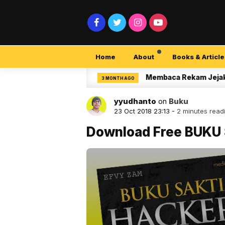
Home
About
Books & Article
ecurity Pemula
Membaca Rekam Jejak Peneli
3 MONTH AGO
yyudhanto
on
Buku
23 Oct 2018 23:13 -
2 minutes read
Download Free BUKU