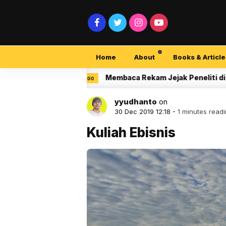
Home
About
Books & Article
a
Membaca Rekam Jejak Peneliti di Google S
3 MONTH AGO
yyudhanto
on
30 Dec 2019 12:18 -
1 minutes read
Kuliah Ebisnis