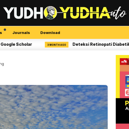
s
Journals
Download
cholar
Deteksi Retinopati Diabetik dengan 
3 MONTH AGO
ing