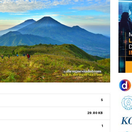
5
29.80 KB
1