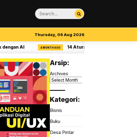
Thursday, 06 Aug 2026
AI
14 Aturan Visual Clarity dalam UI/UX
4 MONTH AGO
Arsip:
Archives
_____
Kategori:
Bisnis
Buku
Desa Pintar