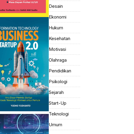
Desain
Ekonomi
Hukum
Kesehatan
Motivasi
Olahraga
Pendidikan
Psikologi
Sejarah
Start-Up
Teknologi
Umum