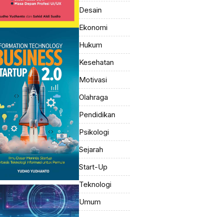
Desain
Ekonomi
Hukum
Kesehatan
Motivasi
Olahraga
Pendidikan
Psikologi
Sejarah
Start-Up
Teknologi
Umum