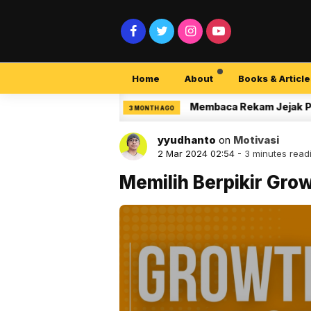
Home
About
Books & Article
rity Pemula
Membaca Rekam Jejak Peneliti 
3 MONTH AGO
yyudhanto
on
Motivasi
2 Mar 2024 02:54 -
3 minutes read
Memilih Berpikir Gro