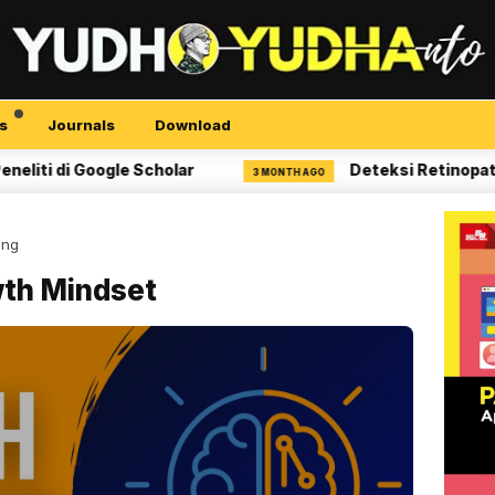
s
Journals
Download
di Google Scholar
Deteksi Retinopati Diabe
3 MONTH AGO
ing
wth Mindset