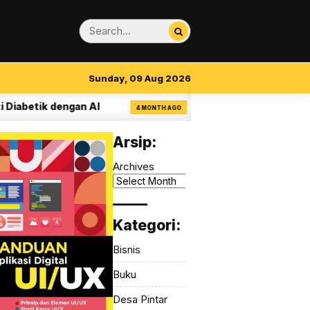
Sunday, 09 Aug 2026
tik dengan AI
14 Aturan Visual Clarity dala
4 MONTH AGO
Arsip:
Archives
_____
Kategori:
Bisnis
Buku
Desa Pintar