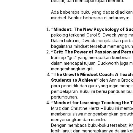
belajar, dan mencapai tujuan mereka.
Ada beberapa buku yang dapat dijadikan a
mindset. Berikut beberapa di antaranya:
“Mindset: The New Psychology of S
psikolog terkenal Carol S. Dweck yang m
Dalam buku ini, Dweck menjelaskan perbe
bagaimana mindset tersebut memengaruh
“Grit: The Power of Passion and Per
konsep “grit” yang merupakan kombinasi 
dalam mencapai tujuan. Duckworth juga m
mengembangkan grit.
“The Growth Mindset Coach: A Teac
Students to Achieve”
oleh Annie Brock
para pendidik dan guru yang ingin meng
pembelajaran. Buku ini berisi panduan 
pertumbuhan.
“Mindset for Learning: Teaching the 
Mraz dan Christine Hertz – Buku ini memb
membantu siswa mengembangkan growth 
menyenangkan dan mandiri.
Dengan membaca buku-buku tersebut, Ki
lebih lanjut dan menerapkannya dalam ke