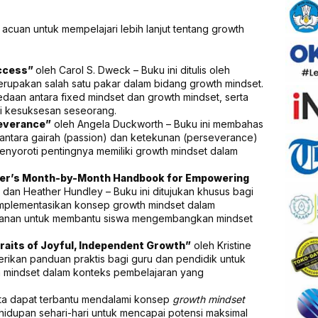
cuan untuk mempelajari lebih lanjut tentang growth
uccess”
oleh Carol S. Dweck – Buku ini ditulis oleh
erupakan salah satu pakar dalam bidang growth mindset.
daan antara fixed mindset dan growth mindset, serta
i kesuksesan seseorang.
severance”
oleh Angela Duckworth – Buku ini membahas
antara gairah (passion) dan ketekunan (perseverance)
enyoroti pentingnya memiliki growth mindset dalam
her’s Month-by-Month Handbook for Empowering
 dan Heather Hundley – Buku ini ditujukan khusus bagi
implementasikan konsep growth mindset dalam
bulanan untuk membantu siswa mengembangkan mindset
Traits of Joyful, Independent Growth”
oleh Kristine
erikan panduan praktis bagi guru dan pendidik untuk
mindset dalam konteks pembelajaran yang
ta dapat terbantu mendalami konsep
growth mindset
hidupan sehari-hari untuk mencapai potensi maksimal