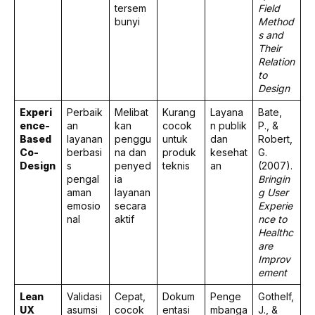
tersem
Field
bunyi
Method
s and
Their
Relation
to
Design
Experi
Perbaik
Melibat
Kurang
Layana
Bate,
ence-
an
kan
cocok
n publik
P., &
Based
layanan
penggu
untuk
dan
Robert,
Co-
berbasi
na dan
produk
kesehat
G.
Design
s
penyed
teknis
an
(2007).
pengal
ia
Bringin
aman
layanan
g User
emosio
secara
Experie
nal
aktif
nce to
Healthc
are
Improv
ement
Lean
Validasi
Cepat,
Dokum
Penge
Gothelf,
UX
asumsi
cocok
entasi
mbanga
J., &