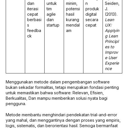
dan
untuk
minim,
n
Seiden,
iterasi
tim
potensi
produk
J.
cepat
agile
hasil
digital
(2013).
berbasi
dan
kurang
secara
Lean
s
startup
mendal
cepat
UX:
feedba
am
Applyin
ck
g Lean
Principl
es to
Improv
e User
Experie
nce
Menggunakan metode dalam pengembangan software
bukan sekadar formalitas, tetapi merupakan fondasi penting
untuk memastikan bahwa software: Relevan, Efisien,
Berkualitas, Dan mampu memberikan solusi nyata bagi
pengguna.
Metode membantu menghindari pendekatan trial-and-error
yang mahal, dan menggantinya dengan proses yang empiris,
logis, sistematis, dan berorientasi hasil. Semoga bermanfaat