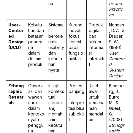
na
es and
Practic
es
User-
Kebutu
Sistema
Kurang
Produk
Norman
Center
han dan
tis,
inovatif,
digital
, D. A., &
ed
batasan
berorie
fokus
dan
Draper,
Design
penggu
ntasi
sempit
sistem
S. W.
(UCD)
na
usability
pada
informa
(1986).
dalam
dan
fungsio
si
User
desain
kebutu
nalitas
interakti
Centere
produk
han
f
d
nyata
System
Design
Ethnog
Observ
Insight
Proses
Riset
Blombe
raphic
asi dan
konteks
panjang
awal
rg, J.,
Resear
wawan
tual
,
untuk
Burrell,
ch
cara
mendal
interpre
pemaha
M., &
dalam
am,
tasi bisa
man
Guest,
konteks
memah
subjekti
mendal
G.
nyata
ami
f
am
(2003).
penggu
kebutu
Ethnogr
na
han
aphic