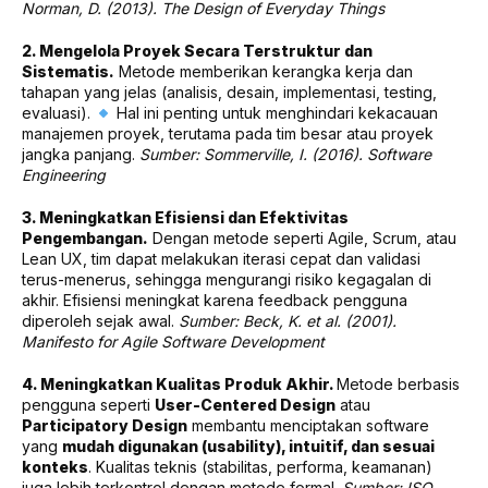
Norman, D. (2013). The Design of Everyday Things
2. Mengelola Proyek Secara Terstruktur dan
Sistematis.
Metode memberikan kerangka kerja dan
tahapan yang jelas (analisis, desain, implementasi, testing,
evaluasi).
Hal ini penting untuk menghindari kekacauan
manajemen proyek, terutama pada tim besar atau proyek
jangka panjang.
Sumber: Sommerville, I. (2016). Software
Engineering
3. Meningkatkan Efisiensi dan Efektivitas
Pengembangan.
Dengan metode seperti Agile, Scrum, atau
Lean UX, tim dapat melakukan iterasi cepat dan validasi
terus-menerus, sehingga mengurangi risiko kegagalan di
akhir. Efisiensi meningkat karena feedback pengguna
diperoleh sejak awal.
Sumber: Beck, K. et al. (2001).
Manifesto for Agile Software Development
4. Meningkatkan Kualitas Produk Akhir.
Metode berbasis
pengguna seperti
User-Centered Design
atau
Participatory Design
membantu menciptakan software
yang
mudah digunakan (usability), intuitif, dan sesuai
konteks
. Kualitas teknis (stabilitas, performa, keamanan)
juga lebih terkontrol dengan metode formal.
Sumber: ISO