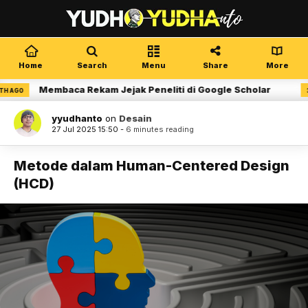
Home
Search
Menu
Share
More
Membaca Rekam Jejak Peneliti di Google Scholar
3 MONTH
yyudhanto
on
Desain
27 Jul 2025 15:50 -
6 minutes reading
Metode dalam Human-Centered Design
(HCD)