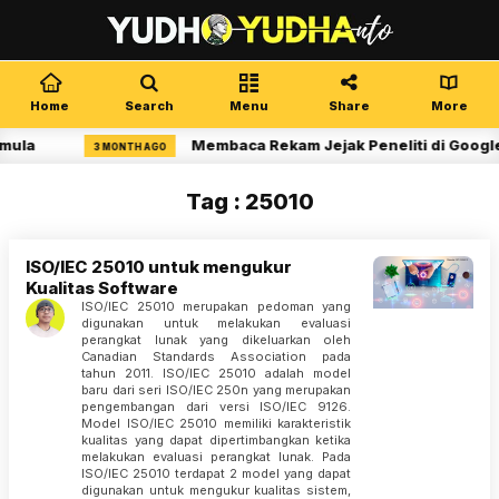
Home
Search
Menu
Share
More
mula
Membaca Rekam Jejak Peneliti di Google
3 MONTH AGO
Tag : 25010
ISO/IEC 25010 untuk mengukur
Kualitas Software
ISO/IEC 25010 merupakan pedoman yang
digunakan untuk melakukan evaluasi
perangkat lunak yang dikeluarkan oleh
Canadian Standards Association pada
tahun 2011. ISO/IEC 25010 adalah model
baru dari seri ISO/IEC 250n yang merupakan
pengembangan dari versi ISO/IEC 9126.
Model ISO/IEC 25010 memiliki karakteristik
kualitas yang dapat dipertimbangkan ketika
melakukan evaluasi perangkat lunak. Pada
ISO/IEC 25010 terdapat 2 model yang dapat
digunakan untuk mengukur kualitas sistem,