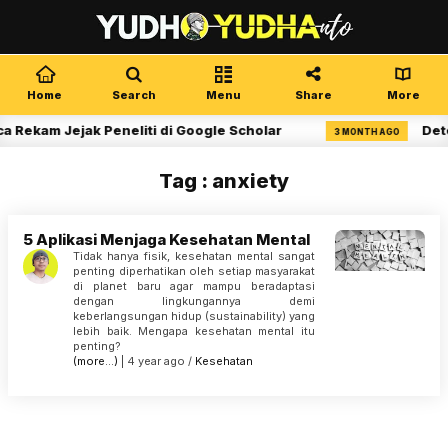
Home
Search
Menu
Share
More
 Rekam Jejak Peneliti di Google Scholar
Dete
3 MONTH AGO
Tag : anxiety
5 Aplikasi Menjaga Kesehatan Mental
Tidak hanya fisik, kesehatan mental sangat
penting diperhatikan oleh setiap masyarakat
di planet baru agar mampu beradaptasi
dengan lingkungannya demi
keberlangsungan hidup (sustainability) yang
lebih baik. Mengapa kesehatan mental itu
penting?
(more…)
| 4 year ago /
Kesehatan