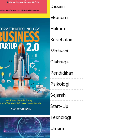
Desain
Ekonomi
Hukum
Kesehatan
Motivasi
Olahraga
Pendidikan
Psikologi
Sejarah
Start-Up
Teknologi
Umum