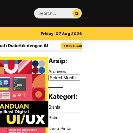
Friday, 07 Aug 2026
iabetik dengan AI
14 Aturan Visual Clarity 
4 MONTH AGO
Arsip:
Archives
_____
Kategori:
Bisnis
Buku
Desa Pintar