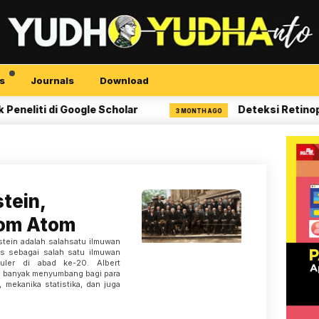
s
Journals
Download
ti di Google Scholar
Deteksi Retinopati D
3 MONTH AGO
stein,
Bom Atom
nstein adalah salahsatu ilmuwan
uas sebagai salah satu ilmuwan
uler di abad ke-20. Albert
an banyak menyumbang bagi para
mekanika statistika, dan juga