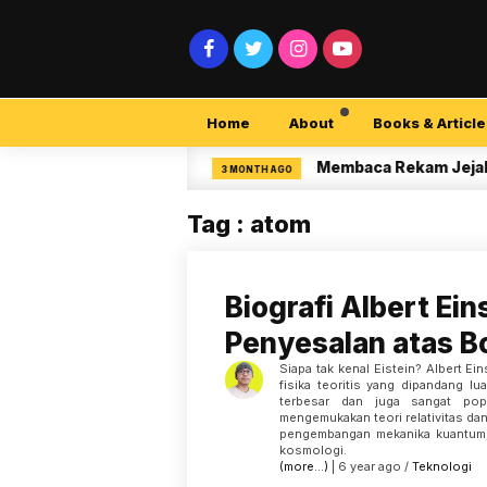
Home
About
Books & Article
security Pemula
Membaca Rekam Jejak Peneli
3 MONTH AGO
Tag : atom
Biografi Albert Ein
Penyesalan atas 
Siapa tak kenal Eistein? Albert Ei
fisika teoritis yang dipandang l
terbesar dan juga sangat pop
mengemukakan teori relativitas d
pengembangan mekanika kuantum, 
kosmologi.
(more…)
| 6 year ago /
Teknologi