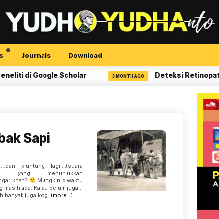
s
Journals
Download
 di Google Scholar
Deteksi Retinopati Diab
3 MONTH AGO
bak Sapi
g…..dan kluntung lagi….(suara
ggi yang menunjukkan
engar khan?
Mungkin diwaktu
ng masih ada. Kalau belum juga…
h banyak juga kog.
(more…)