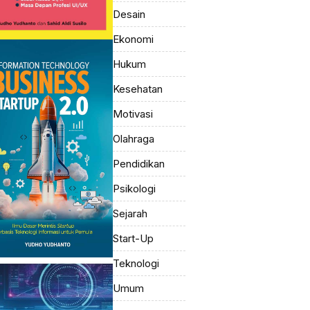
Desain
Ekonomi
Hukum
Kesehatan
Motivasi
Olahraga
Pendidikan
Psikologi
Sejarah
Start-Up
Teknologi
Umum