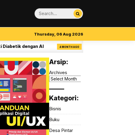
Thursday, 06 Aug 2026
etik dengan AI
14 Aturan Visual Clarity dal
4 MONTH AGO
Arsip:
Archives
_____
Kategori:
Bisnis
Buku
Desa Pintar