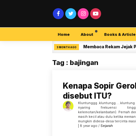
Home
About
Books & Article
curity Pemula
Membaca Rekam Jejak Peneliti
3 MONTH AGO
Tag : bajingan
Kenapa Sopir Gero
disebut ITU?
Kluntunggg..kluntungg…..kluntun
nyaring frekuensi tin
kelemotan/kelambatan). Pernah d
masih kecil atau dulu ketika mema
mungkin didesa-desa tercinta masi
| 8 year ago /
Sejarah