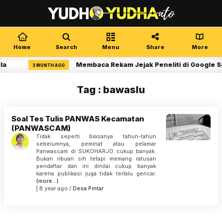
Home
Search
Menu
Share
More
la
Membaca Rekam Jejak Peneliti di Google S
3 MONTH AGO
Tag : bawaslu
Soal Tes Tulis PANWAS Kecamatan
(PANWASCAM)
Tidak seperti biasanya tahun-tahun
sebelumnya, peminat atau pelamar
Panwascam di SUKOHARJO cukup banyak.
Bukan ribuan sih tetapi memang ratusan
pendaftar dan ini dinilai cukup banyak
karena publikasi juga tidak terlalu gencar.
(more…)
| 8 year ago /
Desa Pintar