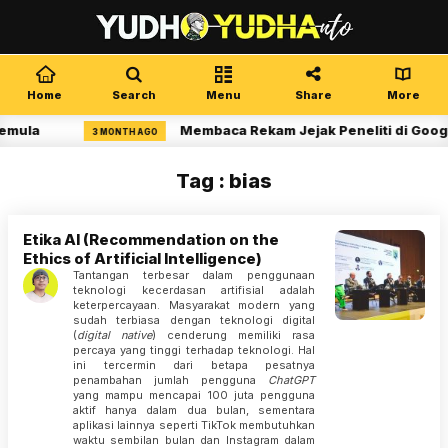
Home
Search
Menu
Share
More
emula
Membaca Rekam Jejak Peneliti di Googl
3 MONTH AGO
Tag : bias
Etika AI (Recommendation on the
Ethics of Artificial Intelligence)
Tantangan terbesar dalam penggunaan
teknologi kecerdasan artifisial adalah
keterpercayaan. Masyarakat modern yang
sudah terbiasa dengan teknologi digital
(
digital native
) cenderung memiliki rasa
percaya yang tinggi terhadap teknologi. Hal
ini tercermin dari betapa pesatnya
penambahan jumlah pengguna
ChatGPT
yang mampu mencapai 100 juta pengguna
aktif hanya dalam dua bulan, sementara
aplikasi lainnya seperti TikTok membutuhkan
waktu sembilan bulan dan Instagram dalam