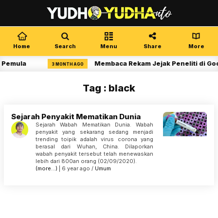
Home
Search
Menu
Share
More
 Pemula
Membaca Rekam Jejak Peneliti di Goo
3 MONTH AGO
Tag : black
Sejarah Penyakit Mematikan Dunia
Sejarah Wabah Mematikan Dunia. Wabah
penyakit yang sekarang sedang menjadi
trending toipik adalah virus corona yang
berasal dari Wuhan, China. Dilaporkan
wabah penyakit tersebut telah menewaskan
lebih dari 800an orang (02/09/2020).
(more…)
| 6 year ago /
Umum