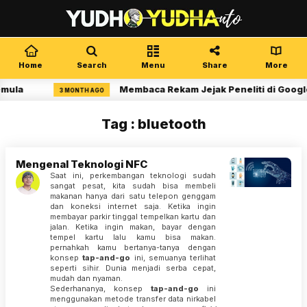
Home
Search
Menu
Share
More
emula
Membaca Rekam Jejak Peneliti di Google
3 MONTH AGO
Tag : bluetooth
Mengenal Teknologi NFC
Saat ini, perkembangan teknologi sudah
sangat pesat, kita sudah bisa membeli
makanan hanya dari satu telepon genggam
dan koneksi internet saja. Ketika ingin
membayar parkir tinggal tempelkan kartu dan
jalan. Ketika ingin makan, bayar dengan
tempel kartu lalu kamu bisa makan.
pernahkah kamu bertanya-tanya dengan
konsep
tap-and-go
ini, semuanya terlihat
seperti sihir. Dunia menjadi serba cepat,
mudah dan nyaman.
Sederhananya, konsep
tap-and-go
ini
menggunakan metode transfer data nirkabel