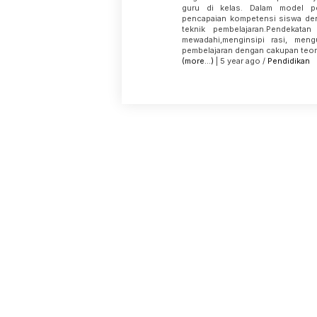
guru di kelas. Dalam model pem
pencapaian kompetensi siswa de
teknik pembelajaran.Pendekata
mewadahi,menginsipi rasi, meng
pembelajaran dengan cakupan teore
(more…)
| 5 year ago /
Pendidikan