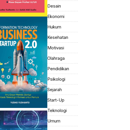
Desain
Ekonomi
Hukum
Kesehatan
Motivasi
Olahraga
Pendidikan
Psikologi
Sejarah
Start-Up
Teknologi
Umum