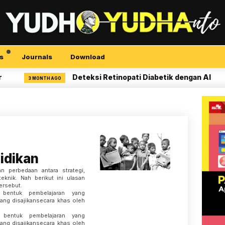
s
Journals
Download
Deteksi Retinopati Diabetik dengan AI
3 MONTH AGO
4 M
idikan
 perbedaan antara strategi,
eknik. Nah berikut ini ulasan
tersebut.
bentuk pembelajaran yang
yang disajikansecara khas oleh
bentuk pembelajaran yang
yang disajikansecara khas oleh