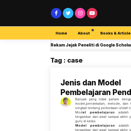
Home
About
Books & Article
Membaca Rekam Jejak Peneliti di Google Scholar
NTH AGO
Tag : case
Jenis dan Model
Pembelajaran Pend
Banyak yang tidak paham dengan
model,pendekatan, metode, dan t
singkat tentang perbedaan istilah 
Mod
el pembelajaran
adalah 
tergambar dari awal sampai akhir 
guru di kelas.
Model pembelajaran
adalah 
tergambar dari awal sampai akhir 