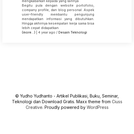
mengkabarkan kepada yang lainnya
Begitu pula dengan website portofolio,
company profile, dan blog personal. Aspek
user-friendly membantu pengunjung
mendapatkan informasi yang dibutuhkan.
Hingga akhirnya kesempatan kerja sama bisa
lebih cepat didapatkan.
(more…)
| 4 year ago /
Desain
Teknologi
© Yudho Yudhanto - Artikel Publikasi, Buku, Seminar,
Teknologi dan Download Gratis. Maxx theme from
Ciuss
Creative
. Proudly powered by
WordPress