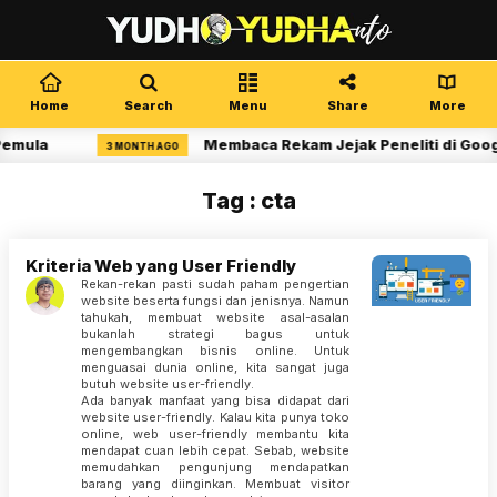
Home
Search
Menu
Share
More
Pemula
Membaca Rekam Jejak Peneliti di Goog
3 MONTH AGO
Tag : cta
Kriteria Web yang User Friendly
Rekan-rekan pasti sudah paham pengertian
website beserta fungsi dan jenisnya. Namun
tahukah, membuat website asal-asalan
bukanlah strategi bagus untuk
mengembangkan bisnis online. Untuk
menguasai dunia online, kita sangat juga
butuh website user-friendly.
Ada banyak manfaat yang bisa didapat dari
website user-friendly. Kalau kita punya toko
online, web user-friendly membantu kita
mendapat cuan lebih cepat. Sebab, website
memudahkan pengunjung mendapatkan
barang yang diinginkan. Membuat visitor