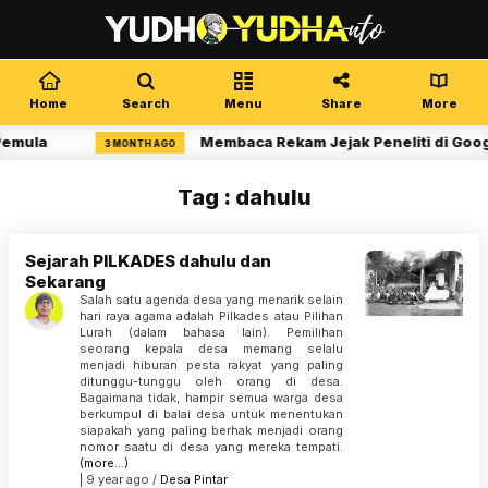
Home
Search
Menu
Share
More
Pemula
Membaca Rekam Jejak Peneliti di Goog
3 MONTH AGO
Tag : dahulu
Sejarah PILKADES dahulu dan
Sekarang
Salah satu agenda desa yang menarik selain
hari raya agama adalah Pilkades atau Pilihan
Lurah (dalam bahasa lain). Pemilihan
seorang kepala desa memang selalu
menjadi hiburan pesta rakyat yang paling
ditunggu-tunggu oleh orang di desa.
Bagaimana tidak, hampir semua warga desa
berkumpul di balai desa untuk menentukan
siapakah yang paling berhak menjadi orang
nomor saatu di desa yang mereka tempati.
(more…)
| 9 year ago /
Desa Pintar