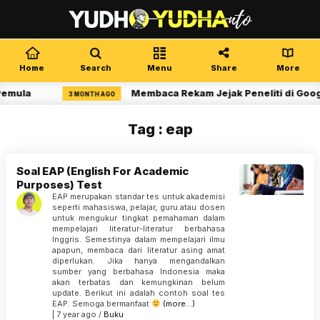
Home
Search
Menu
Share
More
Pemula
Membaca Rekam Jejak Peneliti di Goog
3 MONTH AGO
Tag : eap
Soal EAP (English For Academic
Purposes) Test
EAP merupakan standar tes untuk akademisi
seperti mahasiswa, pelajar, guru atau dosen
untuk mengukur tingkat pemahaman dalam
mempelajari literatur-literatur berbahasa
Inggris. Semestinya dalam mempelajari ilmu
apapun, membaca dari literatur asing amat
diperlukan. Jika hanya mengandalkan
sumber yang berbahasa Indonesia maka
akan terbatas dan kemungkinan belum
update. Berikut ini adalah contoh soal tes
EAP. Semoga bermanfaat
(more…)
| 7 year ago /
Buku