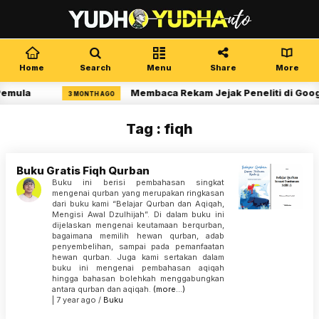
Home
Search
Menu
Share
More
Pemula
Membaca Rekam Jejak Peneliti di Goog
3 MONTH AGO
Tag : fiqh
Buku Gratis Fiqh Qurban
Buku ini berisi pembahasan singkat
mengenai qurban yang merupakan ringkasan
dari buku kami “Belajar Qurban dan Aqiqah,
Mengisi Awal Dzulhijah”. Di dalam buku ini
dijelaskan mengenai keutamaan berqurban,
bagaimana memilih hewan qurban, adab
penyembelihan, sampai pada pemanfaatan
hewan qurban. Juga kami sertakan dalam
buku ini mengenai pembahasan aqiqah
hingga bahasan bolehkah menggabungkan
antara qurban dan aqiqah.
(more…)
| 7 year ago /
Buku