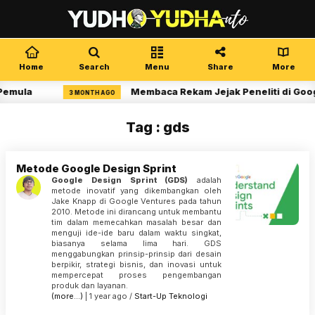
Home
Search
Menu
Share
More
Pemula
Membaca Rekam Jejak Peneliti di Goog
3 MONTH AGO
Tag : gds
Metode Google Design Sprint
Google Design Sprint (GDS)
adalah
metode inovatif yang dikembangkan oleh
Jake Knapp di Google Ventures pada tahun
2010. Metode ini dirancang untuk membantu
tim dalam memecahkan masalah besar dan
menguji ide-ide baru dalam waktu singkat,
biasanya selama lima hari. GDS
menggabungkan prinsip-prinsip dari desain
berpikir, strategi bisnis, dan inovasi untuk
mempercepat proses pengembangan
produk dan layanan.
(more…)
| 1 year ago /
Start-Up
Teknologi