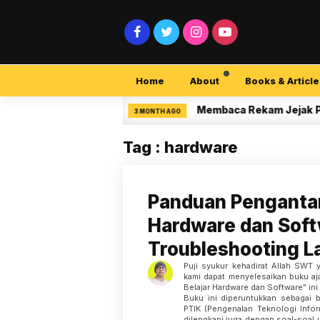
Home
About
Books & Article
curity Pemula
Membaca Rekam Jejak Peneliti
3 MONTH AGO
Tag : hardware
Panduan Pengantar
Hardware dan Soft
Troubleshooting L
Puji syukur kehadirat Allah SWT 
kami dapat menyelesaikan buku aj
Belajar Hardware dan Software” ini.
Buku ini diperuntukkan sebagai b
PTIK (Pengenalan Teknologi Infor
dilengkapi juga dengan soal-soal