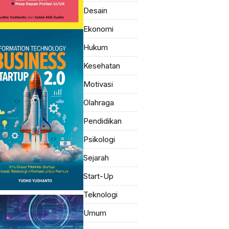
Desain
Ekonomi
Hukum
Kesehatan
Motivasi
Olahraga
Pendidikan
Psikologi
Sejarah
Start-Up
Teknologi
Umum