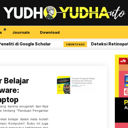
s
Journals
Download
 di Google Scholar
Deteksi Retinopati Dia
3 MONTH AGO
 Belajar
ware:
aptop
yang karena anugerah dari-Nya
ar tentang “Panduan Pengantar
ekal belajar dalam mata kuliah
masi Komputer). Buku ini juga
 untuk mengukur kefahaman dan