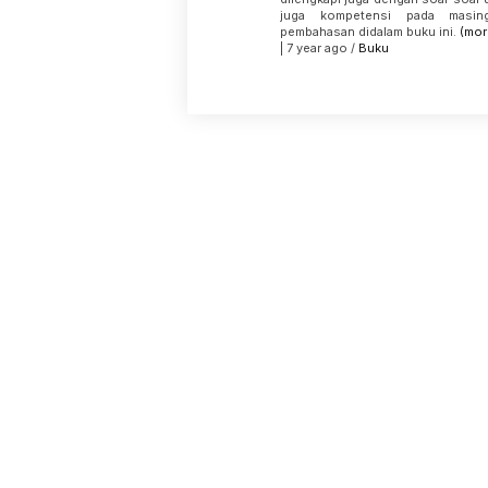
juga kompetensi pada masin
pembahasan didalam buku ini.
(mor
| 7 year ago /
Buku