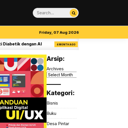
Friday, 07 Aug 2026
betik dengan AI
14 Aturan Visual Clarity da
4 MONTH AGO
Arsip:
Archives
_____
Kategori:
Bisnis
Buku
Desa Pintar