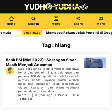
Home
Search
Menu
Share
More
Pemula
Membaca Rekam Jejak Peneliti di Goog
3 MONTH AGO
Tag : hilang
Bank BSI (Mei 2023) : Serangan Siber
Masih Menjadi Ancaman
Data sebesar 1,5 terabita yang di antaranya
berisi data pribadi 15 juta pelanggan dan
pegawai BSI diduga dicuri oleh kelompok
peretas. Kendati layanan sudah kembali
pulih, BSI diharapkan tetap memperkuat
sistem keamanan dan menginvestigasi
penyebab kebocoran data.
(more…)
| 3 year ago /
Bisnis
Hukum
Teknologi