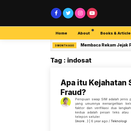
Home
About
Books & Article
curity Pemula
Membaca Rekam Jejak Peneliti
3 MONTH AGO
Tag : indosat
Apa itu Kejahatan
Fraud?
Penipuan swap SIM adalah jenis 
yang umumnya menargetkan kele
faktor dan verifikasi dua langka
kedua adalah pesan teks atau 
telepon seluler.
(more…)
| 6 year ago /
Teknologi