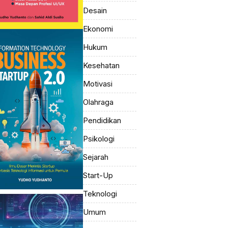
Desain
Ekonomi
Hukum
Kesehatan
Motivasi
Olahraga
Pendidikan
Psikologi
Sejarah
Start-Up
Teknologi
Umum