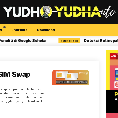
s
Journals
Download
 di Google Scholar
Deteksi Retinopati Diab
3 MONTH AGO
 SIM Swap
penipuan pengambilalihan akun
mahan dalam otentikasi dua
h di mana faktor atau langkah
panggilan yang dilakukan ke