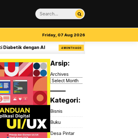
Friday, 07 Aug 2026
etik dengan AI
14 Aturan Visual Clarity dal
4 MONTH AGO
Arsip:
Archives
_____
Kategori:
Bisnis
Buku
Desa Pintar