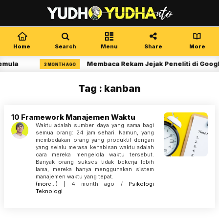
Home
Search
Menu
Share
More
emula
Membaca Rekam Jejak Peneliti di Googl
3 MONTH AGO
Tag : kanban
10 Framework Manajemen Waktu
Waktu adalah sumber daya yang sama bagi
semua orang: 24 jam sehari. Namun, yang
membedakan orang yang produktif dengan
yang selalu merasa kehabisan waktu adalah
cara mereka mengelola waktu tersebut.
Banyak orang sukses tidak bekerja lebih
lama, mereka hanya menggunakan sistem
manajemen waktu yang tepat.
(more…)
| 4 month ago /
Psikologi
Teknologi