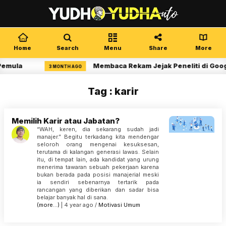
Home
Search
Menu
Share
More
Pemula
Membaca Rekam Jejak Peneliti di Goog
3 MONTH AGO
Tag : karir
Memilih Karir atau Jabatan?
“WAH, keren, dia sekarang sudah jadi
manajer.” Begitu terkadang kita mendengar
seloroh orang mengenai kesuksesan,
terutama di kalangan generasi lawas. Selain
itu, di tempat lain, ada kandidat yang urung
menerima tawaran sebuah pekerjaan karena
bukan berada pada posisi manajerial meski
ia sendiri sebenarnya tertarik pada
rancangan yang diberikan dan sadar bisa
belajar banyak hal di sana.
(more…)
| 4 year ago /
Motivasi
Umum