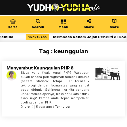
Home
Search
Menu
Share
More
Pemula
Membaca Rekam Jejak Peneliti di Goog
3 MONTH AGO
Tag : keunggulan
Menyambut Keunggulan PHP 8
Siapa yang tidak kenal PHP? Walaupun
bukan bahasa pemrograman nomer 1 didunia
(secara statistik) tetapi PHP termasuk
teknologi dengan komunitas yang sangat
besar didunia. Sehingga jika kita berjuang
untuk mempelajarinya, maka satu kata : tidak
akan rugi! karena anda tepat mempelajari
coding dengan PHP.
(more…)
| 5 year ago /
Teknologi