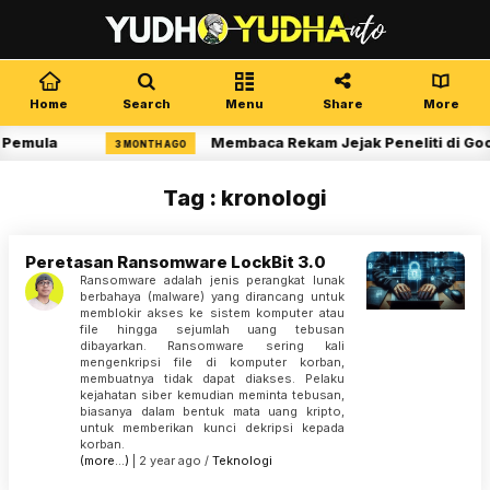
Home
Search
Menu
Share
More
 Pemula
Membaca Rekam Jejak Peneliti di Goo
3 MONTH AGO
Tag : kronologi
Peretasan Ransomware LockBit 3.0
Ransomware adalah jenis perangkat lunak
berbahaya (malware) yang dirancang untuk
memblokir akses ke sistem komputer atau
file hingga sejumlah uang tebusan
dibayarkan. Ransomware sering kali
mengenkripsi file di komputer korban,
membuatnya tidak dapat diakses. Pelaku
kejahatan siber kemudian meminta tebusan,
biasanya dalam bentuk mata uang kripto,
untuk memberikan kunci dekripsi kepada
korban.
(more…)
| 2 year ago /
Teknologi