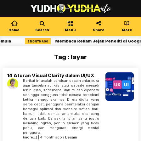
Home
Search
Menu
Share
More
emula
Membaca Rekam Jejak Peneliti di Googl
3 MONTH AGO
Tag : layar
14 Aturan Visual Clarity dalam UI/UX
Berikut ini adalah panduan desain antarmuka
agar tampilan aplikasi atau website menjadi
lebih jelas, sederhana, dan mudah dipahami
sehingga pengguna tidak merasa terbebani
ketika menggunakannya. Di era digital yang
serba cepat, pengguna berinteraksi dengan
berbagai aplikasi dan website setiap hari.
Namun tidak semua antarmuka dirancang
dengan baik. Banyak tampilan yang justru
membingungkan, penuh elemen yang tidak
perlu, dan menguras energi mental
pengguna.
(more…)
| 4 month ago /
Desain