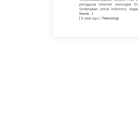
pengguna internet mencapai 51
Sedangkan untuk Indonesi, baga
(more…)
| 6 year ago /
Teknologi