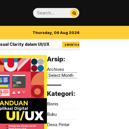
Thursday, 06 Aug 2026
larity dalam UI/UX
Mudik: Rasionalitas yan
4 MONTH AGO
Arsip:
Archives
_____
Kategori:
Bisnis
Buku
Desa Pintar