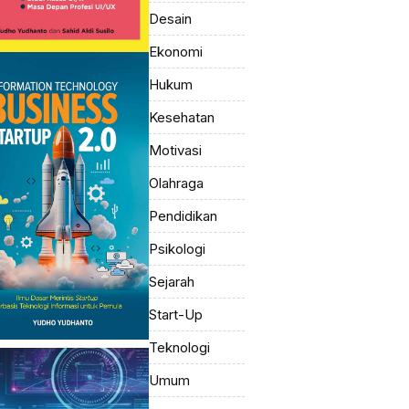
Desain
Ekonomi
Hukum
Kesehatan
Motivasi
Olahraga
Pendidikan
Psikologi
Sejarah
Start-Up
Teknologi
Umum