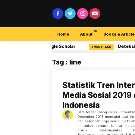
Home
About
Books & Article
k Peneliti di Google Scholar
Deteksi Retin
3 MONTH AGO
Tag : line
Statistik Tren Inte
Media Sosial 2019 
Indonesia
Data terbaru yang dirilis Perseri
Desember 2018 mencatat saat ini a
dari setengah populasi dunia tel
ini untuk pertama kalinya meleb
Komisi Telekomunikasi Inte
Telecommunication Union/ ITU) m