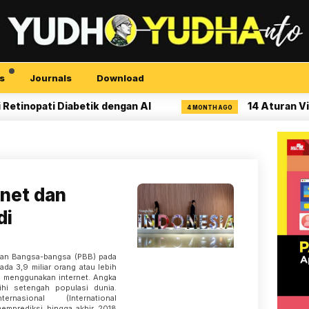
s
Journals
Download
opati Diabetik dengan AI
14 Aturan Visual C
4 MONTH AGO
rnet dan
di
katan Bangsa-bangsa (PBB) pada
da 3,9 miliar orang atau lebih
ah menggunakan internet. Angka
ihi setengah populasi dunia.
rnasional (International
emprediksi hingga akhir 2018