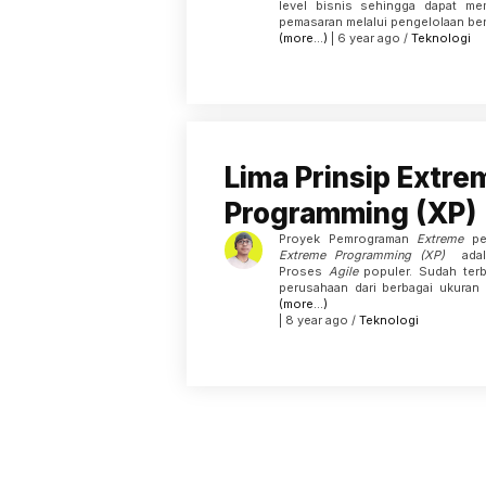
level bisnis sehingga dapat m
pemasaran melalui pengelolaan ber
(more…)
| 6 year ago /
Teknologi
Lima Prinsip Extre
Programming (XP)
Proyek Pemrograman
Extreme
per
Extreme Programming (XP)
adal
Proses
Agile
populer. Sudah terb
perusahaan dari berbagai ukuran 
(more…)
| 8 year ago /
Teknologi