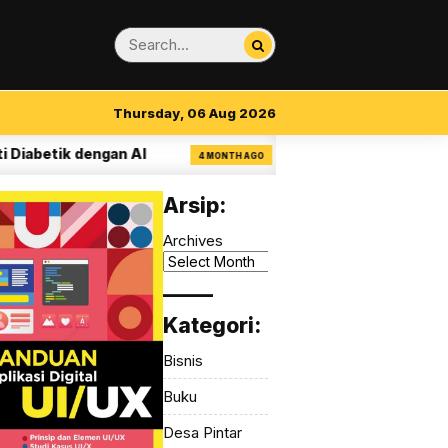
Thursday, 06 Aug 2026
etik dengan AI
14 Aturan Visual Clarity dal
4 MONTH AGO
Arsip:
Archives
_____
Kategori:
Bisnis
Buku
Desa Pintar