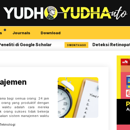
s
Journals
Download
 di Google Scholar
Deteksi Retinopati Diab
3 MONTH AGO
najemen
ama bagi semua orang: 24 jam
 orang yang produktif dengan
 waktu adalah cara mereka
k orang sukses tidak bekerja
nakan sistem manajemen waktu
Teknologi