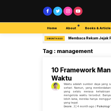
Home
About
Books & Article
curity Pemula
Membaca Rekam Jejak Peneliti
3 MONTH AGO
Tag : management
10 Framework Ma
Waktu
Waktu adalah sumber daya yang s
sehari. Namun, yang membedakan
yang selalu merasa kehabisan
mengelola waktu tersebut. Banya
lebih lama, mereka hanya menggu
yang tepat.
(more…)
| 4 month ago /
Psikologi