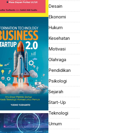
Desain
Ekonomi
Hukum
Kesehatan
Motivasi
Olahraga
Pendidikan
Psikologi
Sejarah
Start-Up
Teknologi
Umum