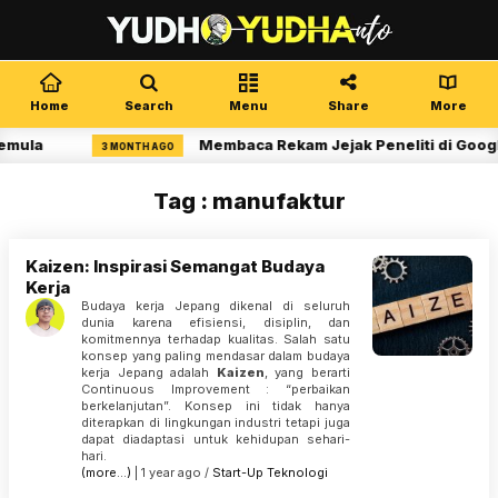
Home
Search
Menu
Share
More
emula
Membaca Rekam Jejak Peneliti di Googl
3 MONTH AGO
Tag : manufaktur
Kaizen: Inspirasi Semangat Budaya
Kerja
Budaya kerja Jepang dikenal di seluruh
dunia karena efisiensi, disiplin, dan
komitmennya terhadap kualitas. Salah satu
konsep yang paling mendasar dalam budaya
kerja Jepang adalah
Kaizen
, yang berarti
Continuous Improvement : “perbaikan
berkelanjutan”. Konsep ini tidak hanya
diterapkan di lingkungan industri tetapi juga
dapat diadaptasi untuk kehidupan sehari-
hari.
(more…)
| 1 year ago /
Start-Up
Teknologi