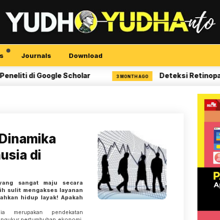
s
Journals
Download
i di Google Scholar
Deteksi Retinopati Dia
3 MONTH AGO
 Dinamika
sia di
yang sangat maju secara
ih sulit mengakses layanan
bahkan hidup layak! Apakah
ia merupakan pendekatan
engukur pertumbuhan ekonomi,