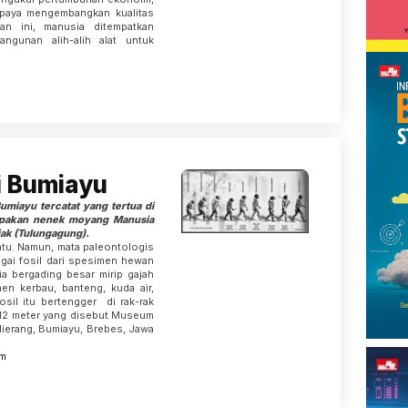
upaya mengembangkan kualitas
an ini, manusia ditempatkan
angunan alih-alih alat untuk
i Bumiayu
umiayu tercatat yang tertua di
upakan nenek moyang Manusia
jak (Tulungagung).
u. Namun, mata paleontologis
agai fosil dari spesimen hewan
ia bergading besar mirip gajah
en kerbau, banteng, kuda air,
osil itu bertengger di rak-rak
x 12 meter yang disebut Museum
lierang, Bumiayu, Brebes, Jawa
m