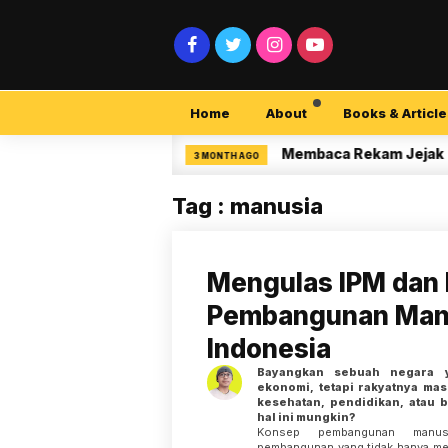
Home
About
Books & Article
curity Pemula
Membaca Rekam Jejak Penelit
3 MONTH AGO
Tag : manusia
Mengulas IPM dan
Pembangunan Manu
Indonesia
Bayangkan sebuah negara 
ekonomi, tetapi rakyatnya mas
kesehatan, pendidikan, atau 
hal ini mungkin?
Konsep pembangunan manus
pembangunan yang tidak hanya m