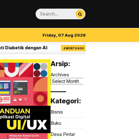
Friday, 07 Aug 2026
betik dengan AI
14 Aturan Visual Clarity da
4 MONTH AGO
Arsip:
Archives
_____
Kategori:
Bisnis
Buku
Desa Pintar