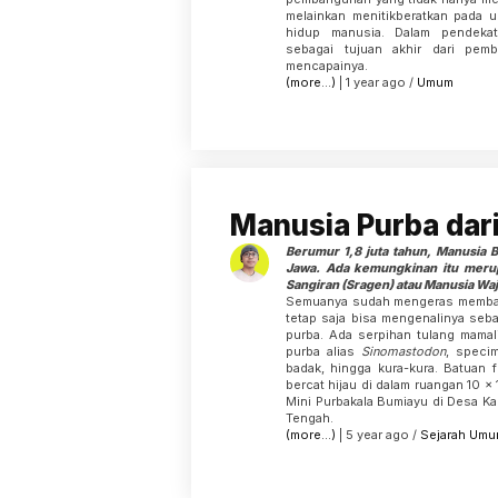
melainkan menitikberatkan pada 
hidup manusia. Dalam pendekat
sebagai tujuan akhir dari pemb
mencapainya.
(more…)
| 1 year ago /
Umum
Manusia Purba dar
Berumur 1,8 juta tahun, Manusia B
Jawa. Ada kemungkinan itu mer
Sangiran (Sragen) atau Manusia Wa
Semuanya sudah mengeras membat
tetap saja bisa mengenalinya seb
purba. Ada serpihan tulang mamal
purba alias
Sinomastodon
, specim
badak, hingga kura-kura. Batuan f
bercat hijau di dalam ruangan 10 
Mini Purbakala Bumiayu di Desa Ka
Tengah.
(more…)
| 5 year ago /
Sejarah
Umu