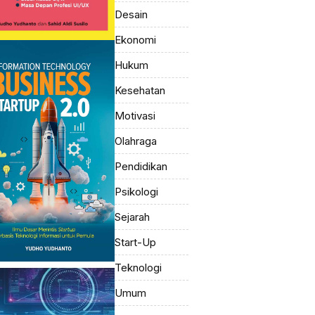
Desain
Ekonomi
Hukum
Kesehatan
Motivasi
Olahraga
Pendidikan
Psikologi
Sejarah
Start-Up
Teknologi
Umum