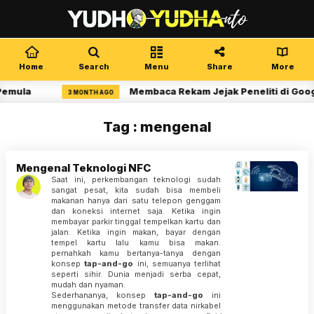
Home
Search
Menu
Share
More
Pemula
Membaca Rekam Jejak Peneliti di Goog
3 MONTH AGO
Tag : mengenal
Mengenal Teknologi NFC
Saat ini, perkembangan teknologi sudah
sangat pesat, kita sudah bisa membeli
makanan hanya dari satu telepon genggam
dan koneksi internet saja. Ketika ingin
membayar parkir tinggal tempelkan kartu dan
jalan. Ketika ingin makan, bayar dengan
tempel kartu lalu kamu bisa makan.
pernahkah kamu bertanya-tanya dengan
konsep
tap-and-go
ini, semuanya terlihat
seperti sihir. Dunia menjadi serba cepat,
mudah dan nyaman.
Sederhananya, konsep
tap-and-go
ini
menggunakan metode transfer data nirkabel