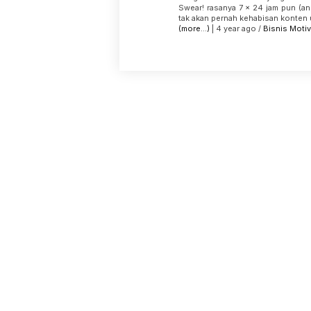
Swear! rasanya 7 x 24 jam pun (an
tak akan pernah kehabisan konten u
(more…)
| 4 year ago /
Bisnis
Motiv