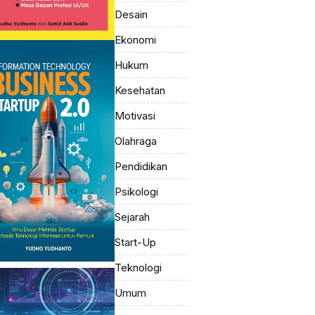
Desain
Ekonomi
Hukum
Kesehatan
Motivasi
Olahraga
Pendidikan
Psikologi
Sejarah
Start-Up
Teknologi
Umum