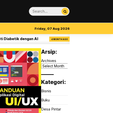
Friday, 07 Aug 2026
betik dengan AI
14 Aturan Visual Clarity da
4 MONTH AGO
Arsip:
Archives
_____
Kategori:
Bisnis
Buku
Desa Pintar