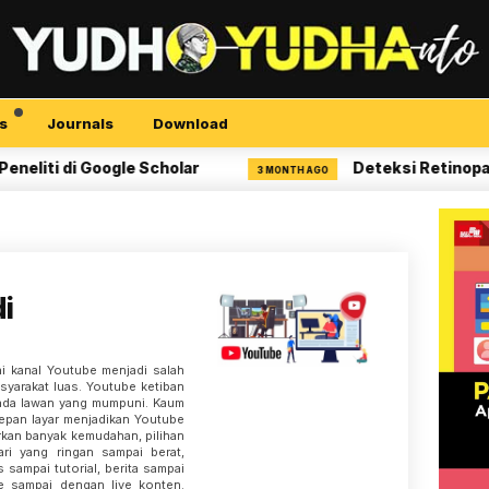
s
Journals
Download
i di Google Scholar
Deteksi Retinopati Dia
3 MONTH AGO
i
i kanal Youtube menjadi salah
asyarakat luas. Youtube ketiban
k ada lawan yang mumpuni. Kaum
epan layar menjadikan Youtube
arkan banyak kemudahan, pilihan
ri yang ringan sampai berat,
s sampai tutorial, berita sampai
ne sampai dengan live konten.