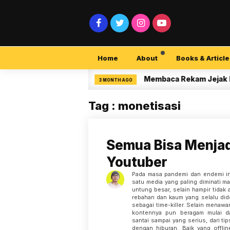
Home
About
Books & Article
ecurity Pemula
Membaca Rekam Jejak Penelit
3 MONTH AGO
Tag : monetisasi
Semua Bisa Menjad
Youtuber
Pada masa pandemi dan endemi in
satu media yang paling diminati m
untung besar, selain hampir tida
rebahan dan kaum yang selalu did
sebagai time-killer. Selain menaw
kontennya pun beragam mulai da
santai sampai yang serius, dari tip
dengan hiburan. Baik yang offli